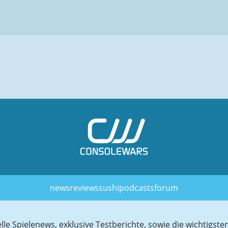
news
reviews
sushi
podcasts
forum
elle Spielenews, exklusive Testberichte, sowie die wichtig