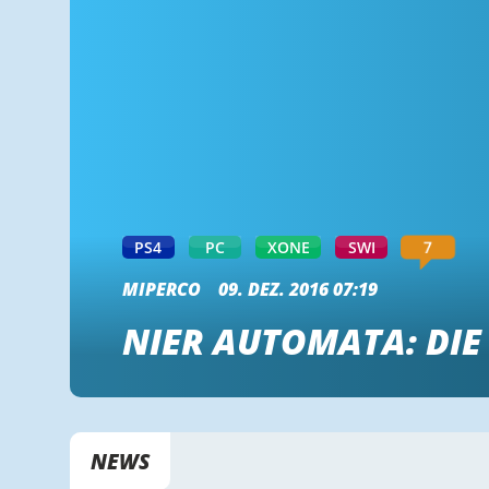
7
PS4
PC
XONE
SWI
MIPERCO
09. DEZ. 2016 07:19
NIER AUTOMATA: DIE
NEWS