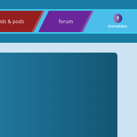
?
ids & pods
forum
Anmelden