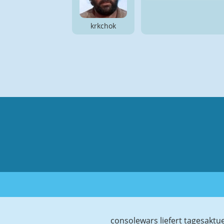
krkchok
consolewars liefert tagesaktu