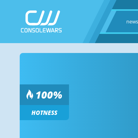
new
100
%
HOTNESS