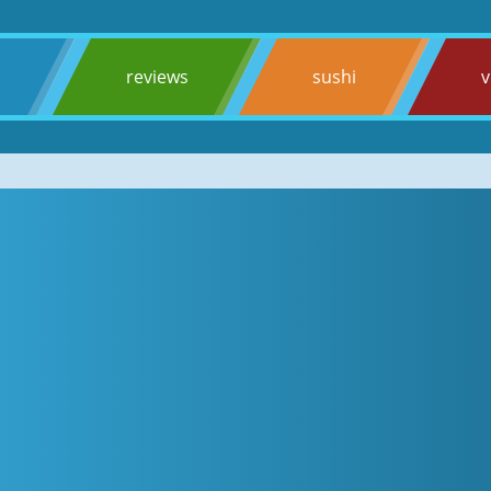
s
reviews
sushi
v