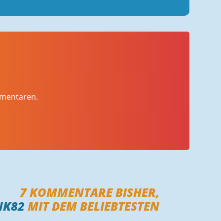
mmentaren.
7
KOMMENTARE BISHER,
NK82
MIT DEM BELIEBTESTEN