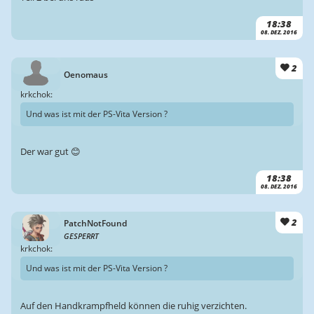
18:38
08. DEZ. 2016
2
Oenomaus
krkchok:
Und was ist mit der PS-Vita Version ?
Der war gut 😊
18:38
08. DEZ. 2016
2
PatchNotFound
GESPERRT
krkchok:
Und was ist mit der PS-Vita Version ?
Auf den Handkrampfheld können die ruhig verzichten.