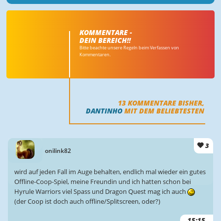
KOMMENTARE -
DEIN BEREICH!!
Bitte beachte unsere Regeln beim Verfassen von
Kommentaren.
13
KOMMENTARE BISHER,
DANTINHO
MIT DEM BELIEBTESTEN
3
onilink82
wird auf jeden Fall im Auge behalten, endlich mal wieder ein gutes
Offline-Coop-Spiel, meine Freundin und ich hatten schon bei
Hyrule Warriors viel Spass und Dragon Quest mag ich auch
(der Coop ist doch auch offline/Splitscreen, oder?)
15:15