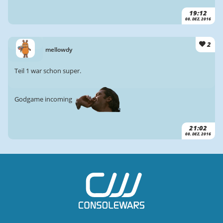
19:12
08. DEZ. 2016
2
mellowdy
Teil 1 war schon super.
Godgame incoming
21:02
08. DEZ. 2016