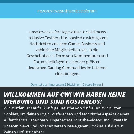
news
reviews
sushi
podcasts
forum
consolewars liefert tagesaktuelle Spielenews,
exklusive Testberichte, sowie die wichtigsten
Nachrichten aus dem Games Business und
zahlreiche Möglichkeiten sich in die
Geschehnisse in Form von Kommentaren und
Forumsbeiträgen in einer der größten
deutschen Gaming Communities im Internet
einzubringen.
Datenschutz
|
Impressum & Disclaimer
|
Discord Server
|
copyright © 1999-2026
consolewars V2.82
WILLKOMMEN AUF CW! WIR HABEN KEINE
WERBUNG UND SIND KOSTENLOS!
Wir würden uns auf zukünftige Besuche von dir freuen! Wir nutzen
Cookies, um deinen Login, Präferenzen und technische Aspekte deines
Aufenthalts zu speichern. Eingebettete Youtube-Videos und Tweets in
unseren News und Inhalten setzen ihre eigenen Cookies auf die wir
keinen Einfluss haben!