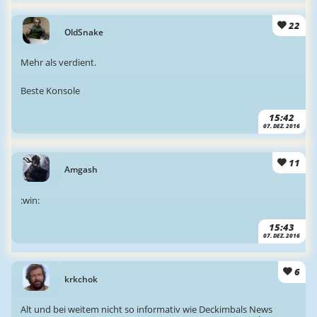
22
OldSnake
Mehr als verdient.
Beste Konsole
15:42
07. DEZ. 2016
11
Amgash
:win:
15:43
07. DEZ. 2016
6
krkchok
Alt und bei weitem nicht so informativ wie Deckimbals News