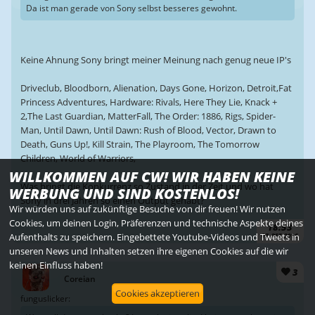
Da ist man gerade von Sony selbst besseres gewohnt.
Keine Ahnung Sony bringt meiner Meinung nach genug neue IP's
Driveclub, Bloodborn, Alienation, Days Gone, Horizon, Detroit,Fat
Princess Adventures, Hardware: Rivals, Here They Lie, Knack +
2,The Last Guardian, MatterFall, The Order: 1886, Rigs, Spider-
Man, Until Dawn, Until Dawn: Rush of Blood, Vector, Drawn to
Death, Guns Up!, Kill Strain, The Playroom, The Tomorrow
Children, World of Warriors,
WILLKOMMEN AUF CW! WIR HABEN KEINE
Was bringt die Konkurrenz so Zustand in der Zeit und wo hat
WERBUNG UND SIND KOSTENLOS!
Sony in drei Jahren so einen Output gehabt?
Wir würden uns auf zukünftige Besuche von dir freuen! Wir nutzen
Cookies, um deinen Login, Präferenzen und technische Aspekte deines
18:53
Aufenthalts zu speichern. Eingebettete Youtube-Videos und Tweets in
07. DEZ. 2016
unseren News und Inhalten setzen ihre eigenen Cookies auf die wir
keinen Einfluss haben!
3
Coreian
Cookies akzeptieren
funguslicker: