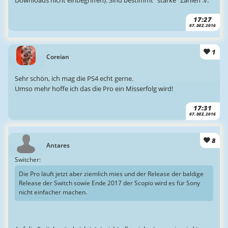
Downloads nicht einbegriffen). Sind bestimmt "starke" Zahlen :v:
17:27
07. DEZ. 2016
1
Coreian
Sehr schön, ich mag die PS4 echt gerne.
Umso mehr hoffe ich das die Pro ein Misserfolg wird!
17:31
07. DEZ. 2016
8
Antares
Switcher:
Die Pro läuft jetzt aber ziemlich mies und der Release der baldige
Release der Switch sowie Ende 2017 der Scopio wird es für Sony
nicht einfacher machen.