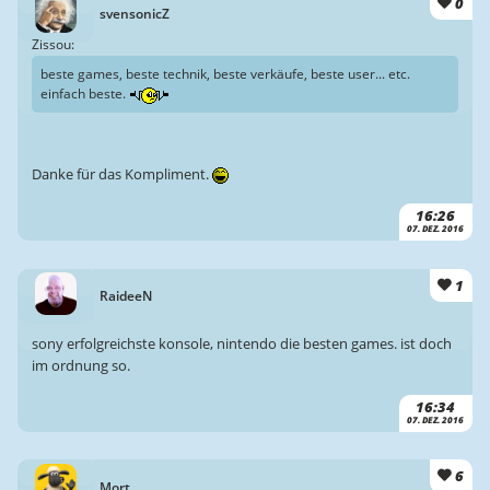
0
svensonicZ
Zissou:
beste games, beste technik, beste verkäufe, beste user... etc.
einfach beste.
Danke für das Kompliment.
16:26
07. DEZ. 2016
1
RaideeN
sony erfolgreichste konsole, nintendo die besten games. ist doch
im ordnung so.
16:34
07. DEZ. 2016
6
Mort