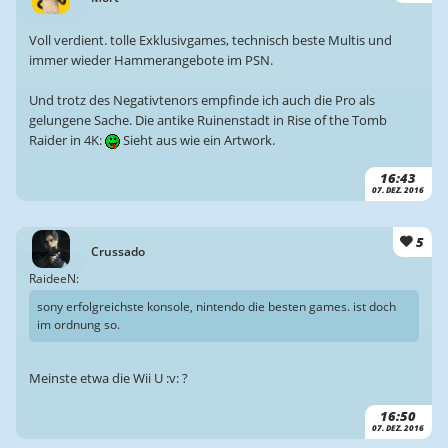
Voll verdient. tolle Exklusivgames, technisch beste Multis und
immer wieder Hammerangebote im PSN.
Und trotz des Negativtenors empfinde ich auch die Pro als
gelungene Sache. Die antike Ruinenstadt in Rise of the Tomb
Raider in 4K:
Sieht aus wie ein Artwork.
16:43
07. DEZ. 2016
5
Crussado
RaideeN:
sony erfolgreichste konsole, nintendo die besten games. ist doch
im ordnung so.
Meinste etwa die Wii U :v: ?
16:50
07. DEZ. 2016