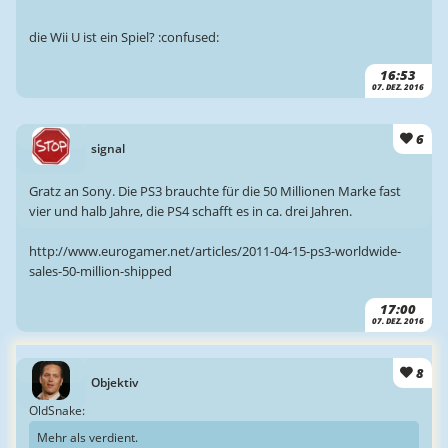
die Wii U ist ein Spiel? :confused:
16:53
07. DEZ. 2016
6
signal
Gratz an Sony. Die PS3 brauchte für die 50 Millionen Marke fast
vier und halb Jahre, die PS4 schafft es in ca. drei Jahren.
http://www.eurogamer.net/articles/2011-04-15-ps3-worldwide-
sales-50-million-shipped
17:00
07. DEZ. 2016
8
Objektiv
OldSnake:
Mehr als verdient.