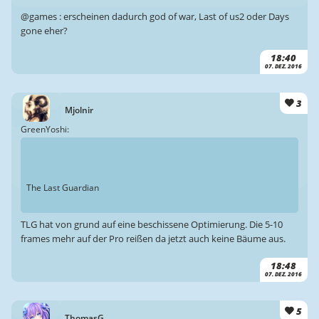
@games : erscheinen dadurch god of war, Last of us2 oder Days
gone eher?
18:40
07. DEZ. 2016
3
Mjolnir
GreenYoshi:
The Last Guardian
TLG hat von grund auf eine beschissene Optimierung. Die 5-10
frames mehr auf der Pro reißen da jetzt auch keine Bäume aus.
18:48
07. DEZ. 2016
5
ThomasG