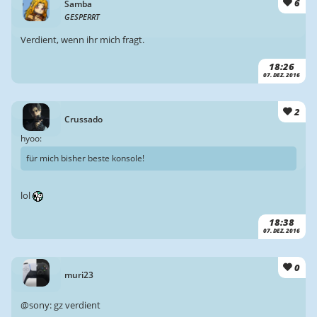
6
Samba
GESPERRT
Verdient, wenn ihr mich fragt.
18:26
07. DEZ. 2016
2
Crussado
hyoo:
für mich bisher beste konsole!
lol
18:38
07. DEZ. 2016
0
muri23
@sony: gz verdient