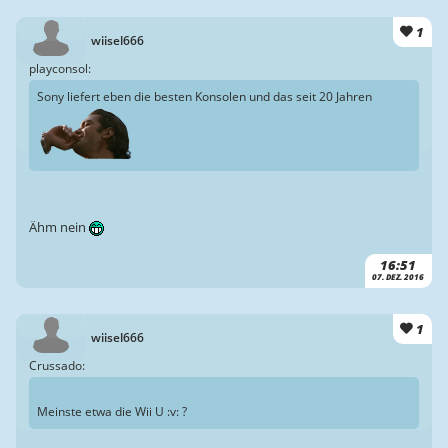
1
wiisel666
playconsol:
Sony liefert eben die besten Konsolen und das seit 20 Jahren
Ähm nein
16:51
07. DEZ. 2016
1
wiisel666
Crussado:
Meinste etwa die Wii U :v: ?