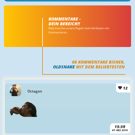
KOMMENTARE -
DEIN BEREICH!!
Bitte beachte unsere Regeln beim Verfassen von
Kommentaren.
68
KOMMENTARE BISHER,
OLDSNAKE
MIT DEM BELIEBTESTEN
12
Octagon
15:39
07. DEZ. 2016