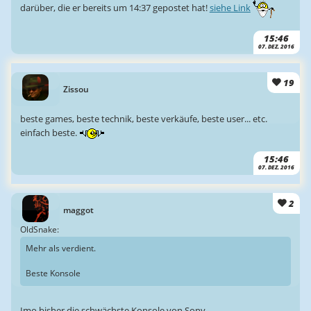
darüber, die er bereits um 14:37 gepostet hat!
siehe Link
15:46
07. DEZ. 2016
19
Zissou
beste games, beste technik, beste verkäufe, beste user... etc.
einfach beste.
15:46
07. DEZ. 2016
2
maggot
OldSnake:
Mehr als verdient.
Beste Konsole
Imo bisher die schwächste Konsole von Sony.