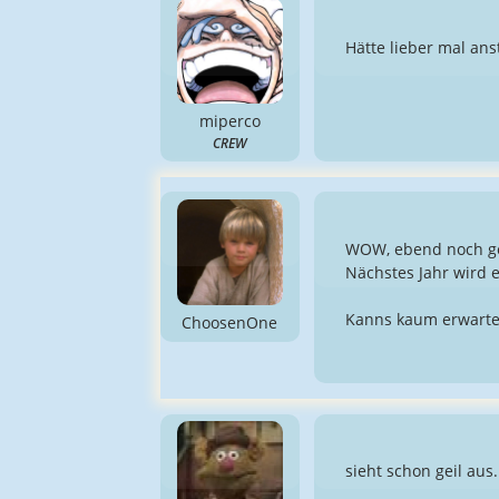
Hätte lieber mal an
miperco
CREW
WOW, ebend noch gef
Nächstes Jahr wird e
Kanns kaum erwart
ChoosenOne
sieht schon geil aus