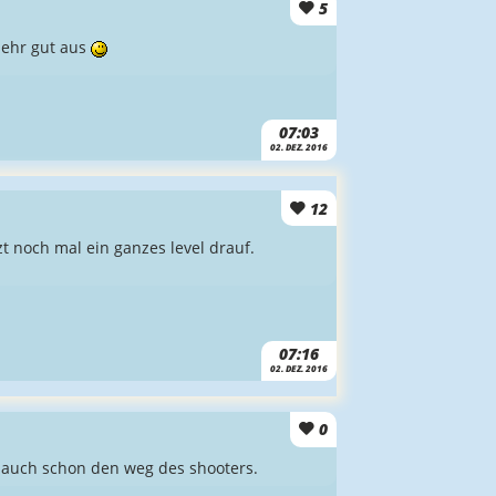
5
sehr gut aus
07:03
02. DEZ. 2016
12
 noch mal ein ganzes level drauf.
07:16
02. DEZ. 2016
0
ja auch schon den weg des shooters.