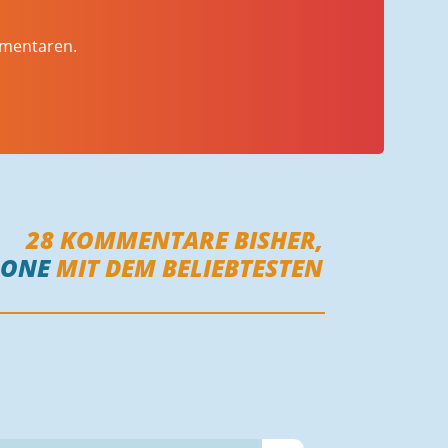
mmentaren.
28
KOMMENTARE BISHER,
NONE
MIT DEM BELIEBTESTEN