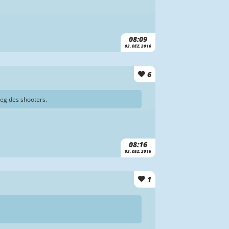
08:09
02. DEZ. 2016
6
weg des shooters.
08:16
02. DEZ. 2016
1