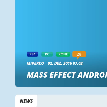
28
PS4
PC
XONE
MIPERCO
02. DEZ. 2016 07:02
MASS EFFECT ANDRO
NEWS