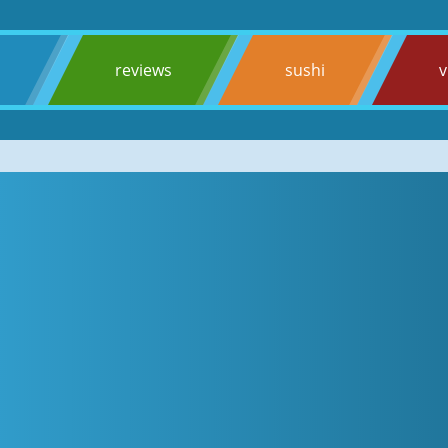
s
reviews
sushi
v