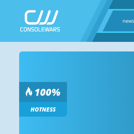
new
100
%
HOTNESS