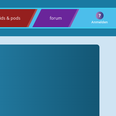
?
ids & pods
forum
Anmelden