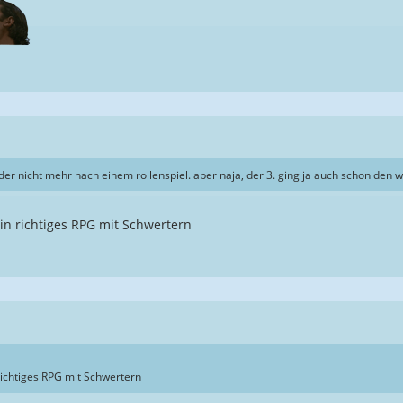
eider nicht mehr nach einem rollenspiel. aber naja, der 3. ging ja auch schon den 
in richtiges RPG mit Schwertern
richtiges RPG mit Schwertern