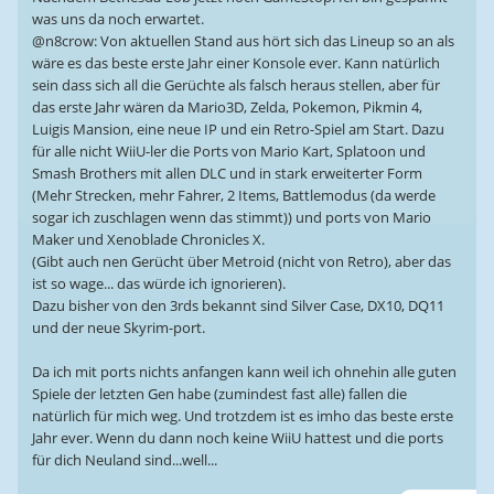
was uns da noch erwartet.
@n8crow: Von aktuellen Stand aus hört sich das Lineup so an als
wäre es das beste erste Jahr einer Konsole ever. Kann natürlich
sein dass sich all die Gerüchte als falsch heraus stellen, aber für
das erste Jahr wären da Mario3D, Zelda, Pokemon, Pikmin 4,
Luigis Mansion, eine neue IP und ein Retro-Spiel am Start. Dazu
für alle nicht WiiU-ler die Ports von Mario Kart, Splatoon und
Smash Brothers mit allen DLC und in stark erweiterter Form
(Mehr Strecken, mehr Fahrer, 2 Items, Battlemodus (da werde
sogar ich zuschlagen wenn das stimmt)) und ports von Mario
Maker und Xenoblade Chronicles X.
(Gibt auch nen Gerücht über Metroid (nicht von Retro), aber das
ist so wage... das würde ich ignorieren).
Dazu bisher von den 3rds bekannt sind Silver Case, DX10, DQ11
und der neue Skyrim-port.
Da ich mit ports nichts anfangen kann weil ich ohnehin alle guten
Spiele der letzten Gen habe (zumindest fast alle) fallen die
natürlich für mich weg. Und trotzdem ist es imho das beste erste
Jahr ever. Wenn du dann noch keine WiiU hattest und die ports
für dich Neuland sind...well...