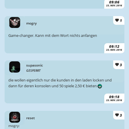
09:06
23. NOV. 2016
1
mogry
Game-changer. Kann mit dem Wort nichts anfangen
09:12
23. NOV. 2016
3
supasonic
GESPERRT
die wollen eigentlich nur die kunden in den laden locken und
dann für deren konsolen und 50 spiele 2,50 € bieten
09:18
23. NOV. 2016
3
reset
mogry: