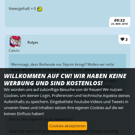
Newsgehalt = 0
09:32
23. NOV. 2016
3
Rolyet
Calvin:
Wermsagt, dass Bethesda nur Skyrim bringt? Wollen wir nicht
lieber die offizielle Ankündigung der Spiele abwarten bevor wir uns
WILLKOMMEN AUF CW! WIR HABEN KEINE
wieder alle gegenseitig versichern, wie ganz doll skeptisch wir
sind? Klar, muss Nintendo einiges besser machen und für mehr
WERBUNG UND SIND KOSTENLOS!
3rd-Party-Support sorgen. Diese ganzen positiven Aussagen
Wir würden uns auf zukünftige Besuche von dir freuen! Wir nutzen
können einen aber schon mal verhalten optimistisch stimmen, dass
Cookies, um deinen Login, Präferenzen und technische Aspekte deines
Nintendo diesmal ein durchdachtes Konzept liefert.
Aufenthalts zu speichern. Eingebettete Youtube-Videos und Tweets in
unseren News und Inhalten setzen ihre eigenen Cookies auf die wir
keinen Einfluss haben!
Genau das sage ich doch: Abwarten!
Cookies akzeptieren
Aber hier wird sich ja schon wieder an kleinen Dingen unnötig