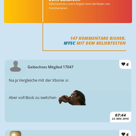
Bitte beachte unsere Regeln beim Verfassen von
Kommentaren.
147
KOMMENTARE BISHER,
MYSC
MIT DEM BELIEBTESTEN
6
Gelöschtes Mitglied 17047
Na ja Vergleiche mit der Xbone :v:
Aber voll Bock zu switchen
07:44
23. NOV. 2016
6