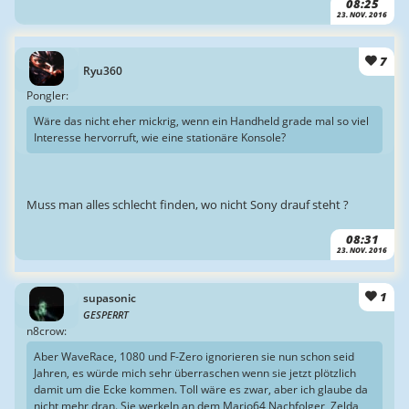
08:25
23. NOV. 2016
7
Ryu360
Pongler:
Wäre das nicht eher mickrig, wenn ein Handheld grade mal so viel
Interesse hervorruft, wie eine stationäre Konsole?
Muss man alles schlecht finden, wo nicht Sony drauf steht ?
08:31
23. NOV. 2016
1
supasonic
GESPERRT
n8crow:
Aber WaveRace, 1080 und F-Zero ignorieren sie nun schon seid
Jahren, es würde mich sehr überraschen wenn sie jetzt plötzlich
damit um die Ecke kommen. Toll wäre es zwar, aber ich glaube da
nicht mehr dran. Sie werkeln an dem Mario64 Nachfolger, Zelda,