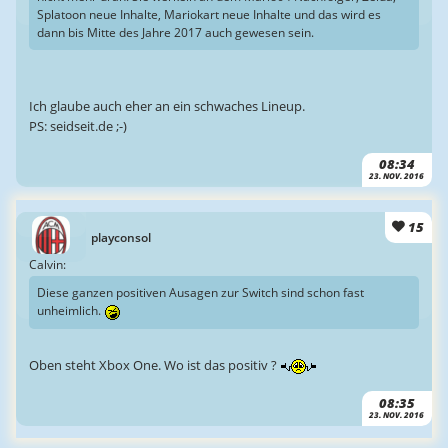
Splatoon neue Inhalte, Mariokart neue Inhalte und das wird es
dann bis Mitte des Jahre 2017 auch gewesen sein.
Ich glaube auch eher an ein schwaches Lineup.
PS: seidseit.de ;-)
08:34
23. NOV. 2016
15
playconsol
Calvin:
Diese ganzen positiven Ausagen zur Switch sind schon fast
unheimlich.
Oben steht Xbox One. Wo ist das positiv ?
08:35
23. NOV. 2016