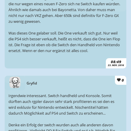
die nur wegen eines neuen F-Zero sich ne Switch kaufen würden.
Ähnlich wie damals auch bei Bayonetta. Von daher muss man
nicht nur nach VKZ gehen. Aber 650k sind definitiv für F-Zero GX
zu wenig gewesen.
Was dieses One gelaber soll. Die One verkauft sich gut. Nur weil
die PS4 sich besser verkauft, heißt es nicht, dass die One ien Flop
ist. Die Frage ist eben ob die Switch den Handheld von Nintendo
ersetzt. Wenn er den nur ergänzt ist alles cool.
08:49
23. NOV. 2016
0
Gryfid
Irgendwie interessant. Switch handheld und Konsole. Somit
dürften auch rgpler davon sehr stark profitieren es sei den es
wird exklusiv für Nintendo entwickelt. Nischentitel hätten
dadurch Möglichkeit auf PS4 und Switch zu erscheinen...
Denke ein Erfolg der switch wurden auch alle anderen davon
profitieren.. Vielleicht DQ 8 für Switch und ps4 z.b. Möglich für