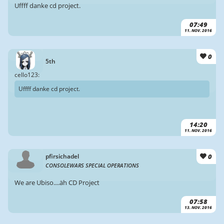
Uffff danke cd project.
07:49
11. NOV. 2016
0
5th
cello123:
Uffff danke cd project.
14:20
11. NOV. 2016
0
pfirsichadel
CONSOLEWARS SPECIAL OPERATIONS
We are Ubiso....äh CD Project
07:58
13. NOV. 2016