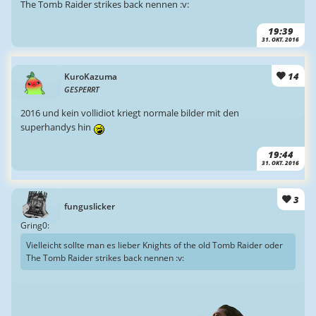
The Tomb Raider strikes back nennen :v:
19:39
31. OKT. 2016
14
KuroKazuma
GESPERRT
2016 und kein vollidiot kriegt normale bilder mit den
superhandys hin
19:44
31. OKT. 2016
3
funguslicker
Gring0:
Vielleicht sollte man es lieber Knights of the old Tomb Raider oder
The Tomb Raider strikes back nennen :v: