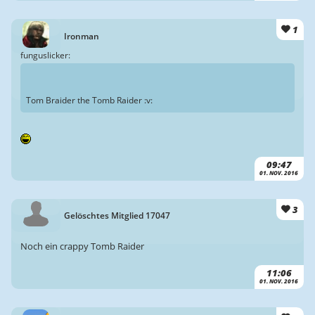
1
Ironman
funguslicker:
Tom Braider the Tomb Raider :v:
09:47
01. NOV. 2016
3
Gelöschtes Mitglied 17047
Noch ein crappy Tomb Raider
11:06
01. NOV. 2016