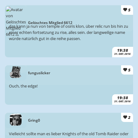
5
Gelöschtes Mitglied 6612
das kann ja nun von temple of osiris klon, über relic run bis hin zu
einer echten fortsetzung zu rise, alles sein. der langweilige name
würde natürlich gut in die reihe passen.
19:38
31. OKT. 2016
5
funguslicker
Ouch, the edge!
19:38
31. OKT. 2016
2
Gring0
Vielleicht sollte man es lieber Knights of the old Tomb Raider oder