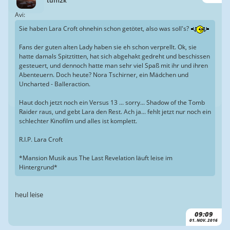
tuffi2k
Avi:
Sie haben Lara Croft ohnehin schon getötet, also was soll's?
Fans der guten alten Lady haben sie eh schon verprellt. Ok, sie
hatte damals Spitztitten, hat sich abgehakt gedreht und beschissen
gesteuert, und dennoch hatte man sehr viel Spaß mit ihr und ihren
Abenteuern. Doch heute? Nora Tschirner, ein Mädchen und
Uncharted - Balleraction.
Haut doch jetzt noch ein Versus 13 ... sorry... Shadow of the Tomb
Raider raus, und gebt Lara den Rest. Ach ja... fehlt jetzt nur noch ein
schlechter Kinofilm und alles ist komplett.
R.I.P. Lara Croft
*Mansion Musik aus The Last Revelation läuft leise im
Hintergrund*
heul leise
09:09
01. NOV. 2016