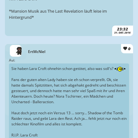
*Mansion Musik aus The Last Revelation läuft leise im
Hintergrund*
23:32
31. OKT. 2016
0
ErtMcNiel
Avi:
Sie haben Lara Croft ohnehin schon getötet, also was soll's?
Fans der guten alten Lady haben sie eh schon verprellt. Ok, sie
hatte damals Spitztitten, hat sich abgehakt gedreht und beschissen
gesteuert, und dennoch hatte man sehr viel Spaß mit ihr und ihren
Abenteuern. Doch heute? Nora Tschirner, ein Mädchen und
Uncharted - Balleraction.
Haut doch jetzt noch ein Versus 13 ... sorry... Shadow of the Tomb
Raider raus, und gebt Lara den Rest. Ach ja... fehlt jetzt nur noch ein
schlechter Kinofilm und alles ist komplett.
R.I.P. Lara Croft