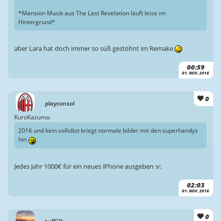
*Mansion Musik aus The Last Revelation läuft leise im
Hintergrund*
aber Lara hat doch immer so süß gestöhnt im Remake
00:59
01. NOV. 2016
0
playconsol
KuroKazuma:
2016 und kein vollidiot kriegt normale bilder mit den superhandys
hin
Jedes Jahr 1000€ für ein neues iPhone ausgeben :v:
02:03
01. NOV. 2016
0