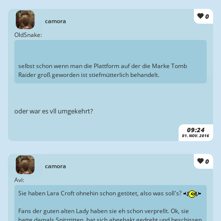
0
camora
OldSnake:
selbst schon wenn man die Plattform auf der die Marke Tomb
Raider groß geworden ist stiefmütterlich behandelt.
oder war es vll umgekehrt?
09:24
01. NOV. 2016
0
camora
Avi:
Sie haben Lara Croft ohnehin schon getötet, also was soll's?
Fans der guten alten Lady haben sie eh schon verprellt. Ok, sie
hatte damals Spitztitten, hat sich abgehakt gedreht und beschissen