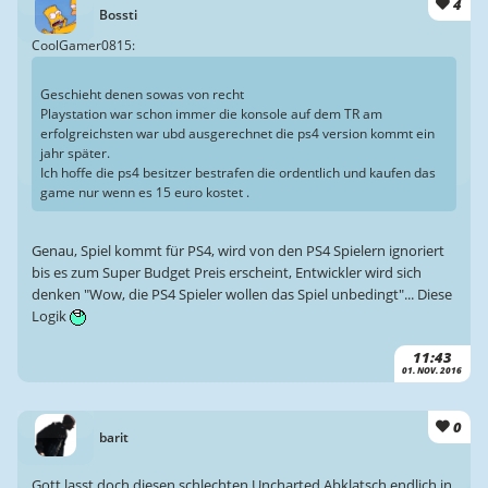
4
Bossti
CoolGamer0815:
Geschieht denen sowas von recht
Playstation war schon immer die konsole auf dem TR am
erfolgreichsten war ubd ausgerechnet die ps4 version kommt ein
jahr später.
Ich hoffe die ps4 besitzer bestrafen die ordentlich und kaufen das
game nur wenn es 15 euro kostet .
Genau, Spiel kommt für PS4, wird von den PS4 Spielern ignoriert
bis es zum Super Budget Preis erscheint, Entwickler wird sich
denken "Wow, die PS4 Spieler wollen das Spiel unbedingt"... Diese
Logik
11:43
01. NOV. 2016
0
barit
Gott lasst doch diesen schlechten Uncharted Abklatsch endlich in