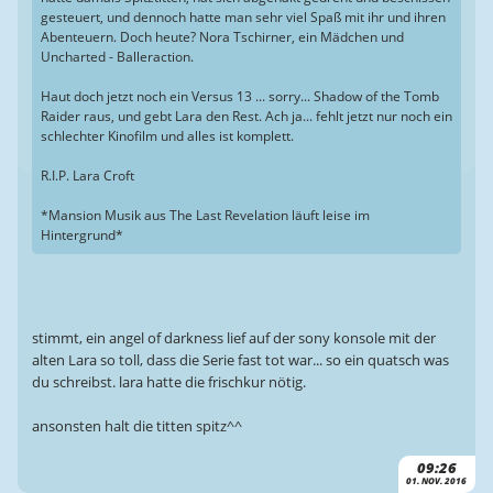
gesteuert, und dennoch hatte man sehr viel Spaß mit ihr und ihren
Abenteuern. Doch heute? Nora Tschirner, ein Mädchen und
Uncharted - Balleraction.
Haut doch jetzt noch ein Versus 13 ... sorry... Shadow of the Tomb
Raider raus, und gebt Lara den Rest. Ach ja... fehlt jetzt nur noch ein
schlechter Kinofilm und alles ist komplett.
R.I.P. Lara Croft
*Mansion Musik aus The Last Revelation läuft leise im
Hintergrund*
stimmt, ein angel of darkness lief auf der sony konsole mit der
alten Lara so toll, dass die Serie fast tot war... so ein quatsch was
du schreibst. lara hatte die frischkur nötig.
ansonsten halt die titten spitz^^
09:26
01. NOV. 2016