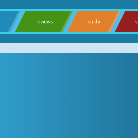
s
reviews
sushi
v