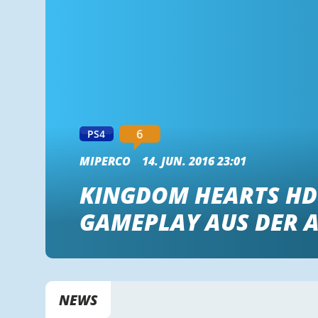
6
PS4
MIPERCO
14. JUN. 2016 23:01
KINGDOM HEARTS HD 
GAMEPLAY AUS DER 
NEWS