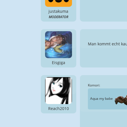
justakuma
MODERATOR
Man kommt echt kaum
Eisgiga
Komori:
Aqua my babe
Reach2010