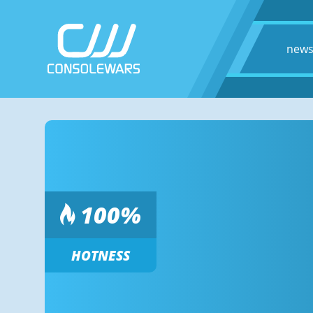
new
100
%
HOTNESS