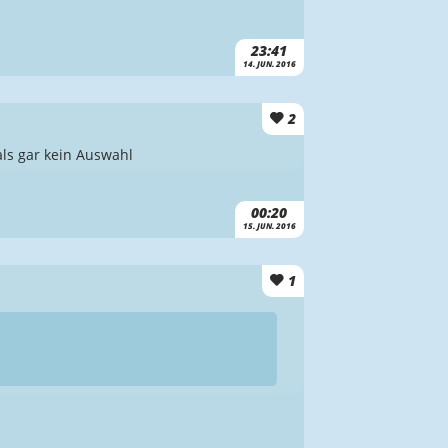
23:41
14. JUN. 2016
2
ls gar kein Auswahl
00:20
15. JUN. 2016
1