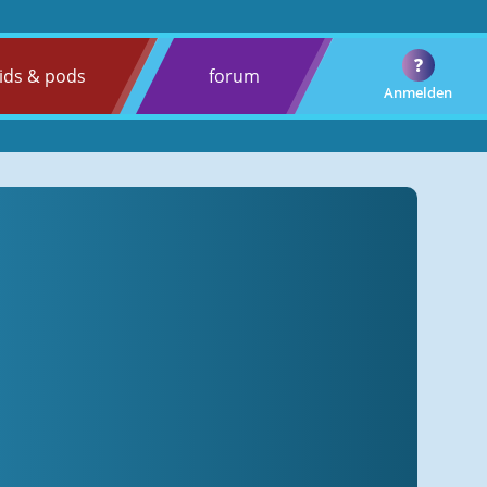
?
ids & pods
forum
Anmelden