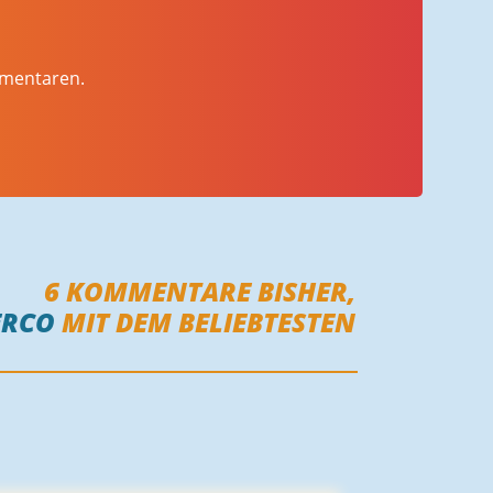
mmentaren.
6
KOMMENTARE BISHER,
ERCO
MIT DEM BELIEBTESTEN