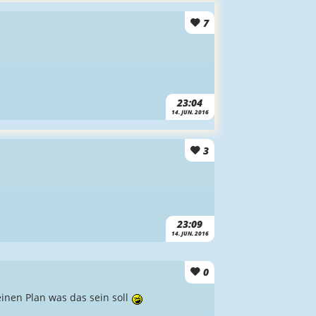
7
23:04
14. JUN. 2016
3
23:09
14. JUN. 2016
0
inen Plan was das sein soll