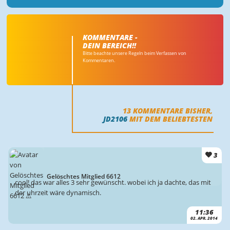
KOMMENTARE -
DEIN BEREICH!!
Bitte beachte unsere Regeln beim Verfassen von
Kommentaren.
13
KOMMENTARE BISHER,
JD2106
MIT DEM BELIEBTESTEN
3
Gelöschtes Mitglied 6612
cool! das war alles 3 sehr gewünscht. wobei ich ja dachte, das mit
der uhrzeit wäre dynamisch.
11:36
02. APR. 2014