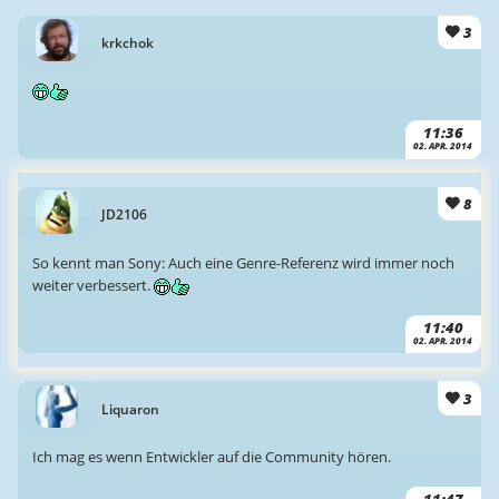
3
krkchok
11:36
02. APR. 2014
8
JD2106
So kennt man Sony: Auch eine Genre-Referenz wird immer noch
weiter verbessert.
11:40
02. APR. 2014
3
Liquaron
Ich mag es wenn Entwickler auf die Community hören.