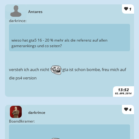
1
Antares
darkrince:
wieso hat gta5 16 - 20 % mehr als die referenz auf allen
gamerankings und co seiten?
versteh ich auch nicht
gta ist schon bombe, freu mich auf
die ps4 version
13:52
02. APR. 2014
4
darkrince
Boandlkramer: