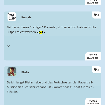
11:47
02. APR. 2014
3
Kenjide
Bei der anderen "nextgen" Konsole ,ist man schon froh wenn die
30fps ereicht werden
:v:
11:53
02. APR. 2014
2
Birdie
Da ich längst Platin habe und das Fortschreiten der Papertrail-
Missionen auch sehr variabel ist - kommt das zu spät für mich -
Schade.
12:12
02. APR. 2014