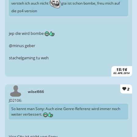
versteh ich auch nicht
gta ist schon bombe, freu mich auf
die ps4 version
jep die wird bombe
@minus geber
stachelgaming tu weh
15:16
02. APR. 2014
2
wiisel666
JD2106:
So kennt man Sony: Auch eine Genre-Referenz wird immer noch
weiter verbessert.
Vice City ist nicht von Sony