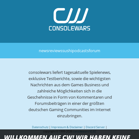
news
reviews
sushi
podcasts
forum
consolewars liefert tagesaktuelle Spielenews,
exklusive Testberichte, sowie die wichtigsten
Nachrichten aus dem Games Business und
zahlreiche Möglichkeiten sich in die
Geschehnisse in Form von Kommentaren und
Forumsbeiträgen in einer der größten
deutschen Gaming Communities im Internet
einzubringen.
Datenschutz
|
Impressum & Disclaimer
|
Discord Server
|
copyright © 1999-2026
consolewars V2.82
WILLKOMMEN AUF CW! WIR HABEN KEINE