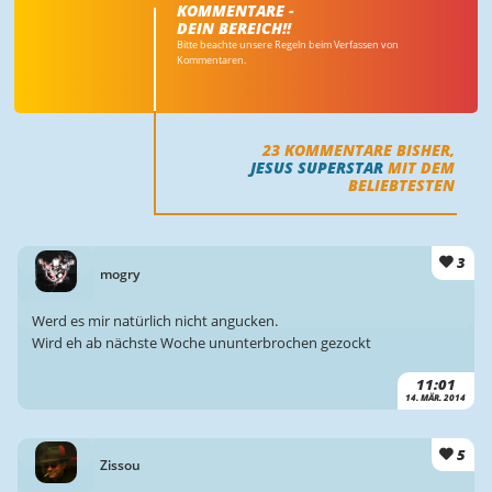
KOMMENTARE -
DEIN BEREICH!!
Bitte beachte unsere Regeln beim Verfassen von
Kommentaren.
23
KOMMENTARE BISHER,
JESUS SUPERSTAR
MIT DEM
BELIEBTESTEN
3
mogry
Werd es mir natürlich nicht angucken.
Wird eh ab nächste Woche ununterbrochen gezockt
11:01
14. MÄR. 2014
5
Zissou