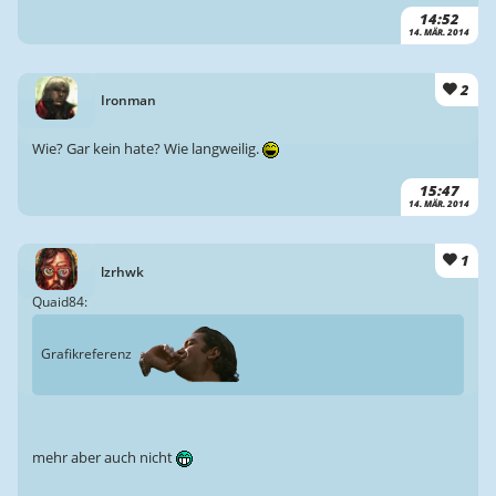
14:52
14. MÄR. 2014
2
Ironman
Wie? Gar kein hate? Wie langweilig.
15:47
14. MÄR. 2014
1
lzrhwk
Quaid84:
Grafikreferenz
mehr aber auch nicht