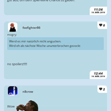
gut aus, um dem Spiel keine Chance zu geben.
11:36
14. MÄR. 2014
0
foofighter86
mogry:
Werd es mir natürlich nicht angucken.
Wird eh ab nächste Woche ununterbrochen gezockt
no spoilerz!!!!!
12:44
14. MÄR. 2014
2
n8crow
Wow