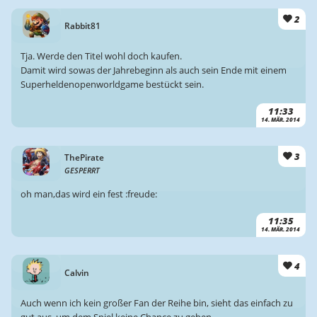
2
Rabbit81
Tja. Werde den Titel wohl doch kaufen.
Damit wird sowas der Jahrebeginn als auch sein Ende mit einem
Superheldenopenworldgame bestückt sein.
11:33
14. MÄR. 2014
3
ThePirate
GESPERRT
oh man,das wird ein fest :freude:
11:35
14. MÄR. 2014
4
Calvin
Auch wenn ich kein großer Fan der Reihe bin, sieht das einfach zu