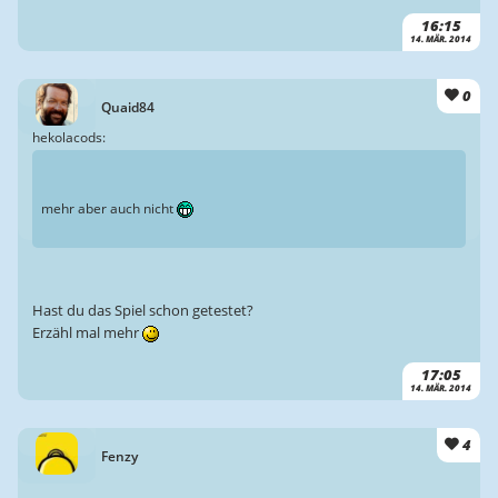
16:15
14. MÄR. 2014
0
Quaid84
hekolacods:
mehr aber auch nicht
Hast du das Spiel schon getestet?
Erzähl mal mehr
17:05
14. MÄR. 2014
4
Fenzy