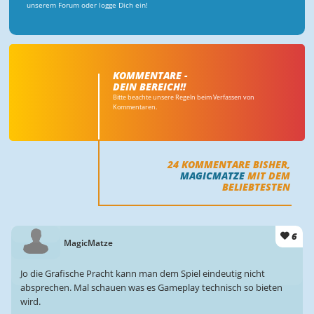
unserem Forum oder logge Dich ein!
KOMMENTARE -
DEIN BEREICH!!
Bitte beachte unsere Regeln beim Verfassen von
Kommentaren.
24
KOMMENTARE BISHER,
MAGICMATZE
MIT DEM
BELIEBTESTEN
6
MagicMatze
Jo die Grafische Pracht kann man dem Spiel eindeutig nicht
absprechen. Mal schauen was es Gameplay technisch so bieten
wird.