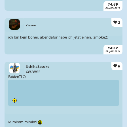
14:49
22. JAN. 2014
2
Zissou
ich bin kein boner, aber dafür habe ich jetzt einen. :smoke2:
14:52
22. JAN. 2014
6
UchihaSasuke
GESPERRT
RaidenTLC:
Mimimmimimimi