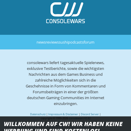
news
reviews
sushi
podcasts
forum
consolewars liefert tagesaktuelle Spielenews,
exklusive Testberichte, sowie die wichtigsten
Nachrichten aus dem Games Business und
zahlreiche Möglichkeiten sich in die
Geschehnisse in Form von Kommentaren und
Forumsbeiträgen in einer der größten
deutschen Gaming Communities im Internet
einzubringen.
Datenschutz
|
Impressum & Disclaimer
|
Discord Server
|
copyright © 1999-2026
consolewars V2.82
WILLKOMMEN AUF CW! WIR HABEN KEINE
WERBUNG UND SIND KOSTENLOS!