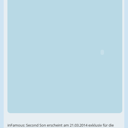
inFamous: Second Son erscheint am 21.03.2014 exklusiv für die