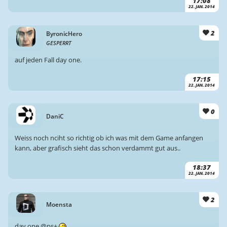
17:08
22. JAN. 2014
2
ByronicHero
GESPERRT
auf jeden Fall day one.
17:15
22. JAN. 2014
0
DaniC
Weiss noch nciht so richtig ob ich was mit dem Game anfangen
kann, aber grafisch sieht das schon verdammt gut aus..
18:37
22. JAN. 2014
2
Moensta
day one @ps+