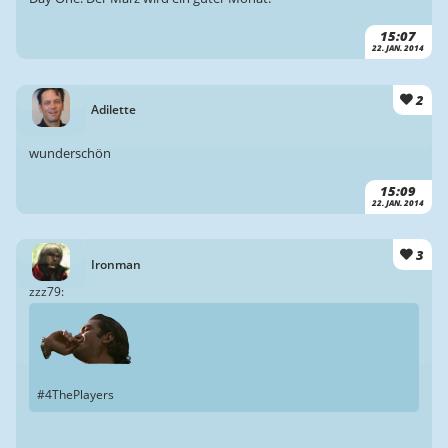
15:07
22. JAN. 2014
2
Adilette
wunderschön
15:09
22. JAN. 2014
3
Ironman
zzz79:
#4ThePlayers