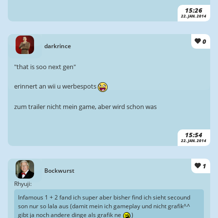
15:26
22. JAN. 2014
0
darkrince
"that is soo next gen"
erinnert an wii u werbespots
zum trailer nicht mein game, aber wird schon was
15:54
22. JAN. 2014
1
Bockwurst
Rhyuji:
Infamous 1 + 2 fand ich super aber bisher find ich sieht secound
son nur so lala aus (damit mein ich gameplay und nicht grafik^^
gibt ja noch andere dinge als grafik ne
)