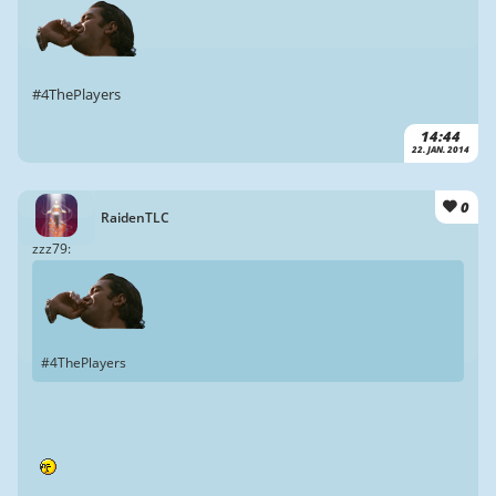
#4ThePlayers
14:44
22. JAN. 2014
0
RaidenTLC
zzz79:
#4ThePlayers