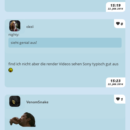
15:19
22. JAN. 2014
0
cicci
nighty:
sieht genial aus!
find ich nicht aber die render Videos sehen Sony typisch gut aus
15:23
22. JAN. 2014
1
VenomSnake