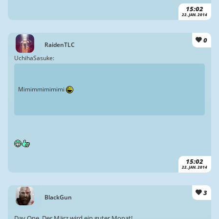
15:02
22. JAN. 2014
0
RaidenTLC
UchihaSasuke:
Mimimmimimimi
15:02
22. JAN. 2014
3
BlackGun
Day One. Der März wird ein guter Monat!