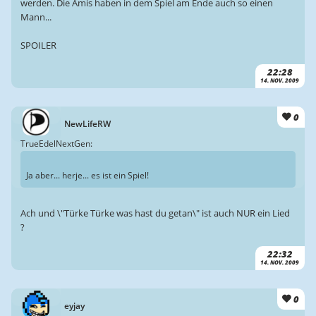
werden. Die Amis haben in dem Spiel am Ende auch so einen
Mann...
SPOILER
22:28
14. NOV. 2009
0
NewLifeRW
TrueEdelNextGen:
Ja aber... herje... es ist ein Spiel!
Ach und \"Türke Türke was hast du getan\" ist auch NUR ein Lied
?
22:32
14. NOV. 2009
0
eyjay