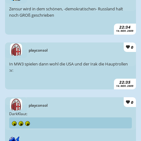
Zensur wird in dem schönen, -demokratischen- Russland halt
noch GROß geschrieben
22:34
14. NOV. 2009
0
playconsol
In MW3 spielen dann wohl die USA und der Irak die Hauptrollen
:v:
22:35
14. NOV. 2009
0
playconsol
DarkKlaut: