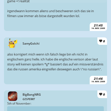
game =! realität
irgendwann kommen aliens und beschweren sich das sie in
filmen usw immer als böse dargestellt wurden lol.
21:45
14. NOV. 2009
0
SamyGoIchi
also korrigiert mich wenn ich falsch liege bin eh nicht in
englischem ganz helle. ich habe die englische verison aber laut
story will keinen spoilern *g* bassiert das auf ein missverständnis
das die russen amerika eingreifen deswegen auch \"no russian\".
21:46
14. NOV. 2009
0
BigBangNRG
GESPERRT
5th of November: