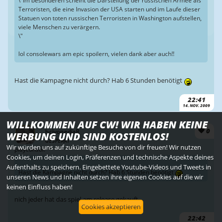
\"Im besonderen scheint die Darstellung der russischen Armee als
Terroristen, die eine Invasion der USA starten und im Laufe dieser
Statuen von toten russischen Terroristen in Washington aufstellen,
viele Menschen zu verärgern.
\"
lol consolewars am epic spoilern, vielen dank aber auch!!
Hast die Kampagne nicht durch? Hab 6 Stunden benötigt
22:41
14. NOV. 2009
WILLKOMMEN AUF CW! WIR HABEN KEINE
0
hcivonediaR
WERBUNG UND SIND KOSTENLOS!
GESPERRT
Wir würden uns auf zukünftige Besuche von dir freuen! Wir nutzen
playconsol:
Cookies, um deinen Login, Präferenzen und technische Aspekte deines
Aufenthalts zu speichern. Eingebettete Youtube-Videos und Tweets in
Hast die Kampagne nicht durch? Hab 6 Stunden benötigt
unseren News und Inhalten setzen ihre eigenen Cookies auf die wir
keinen Einfluss haben!
nich jeder hat das spiel am release gekauft..
Cookies akzeptieren
22:42