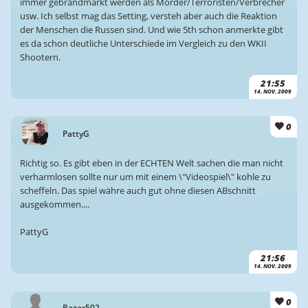
immer gebrandmarkt werden als Mörder/Terroristen/Verbrecher
usw. Ich selbst mag das Setting, versteh aber auch die Reaktion
der Menschen die Russen sind. Und wie 5th schon anmerkte gibt
es da schon deutliche Unterschiede im Vergleich zu den WKII
Shootern.
21:55
14. NOV. 2009
0
PattyG
Richtig so. Es gibt eben in der ECHTEN Welt sachen die man nicht
verharmlosen sollte nur um mit einem \"Videospiel\" kohle zu
scheffeln. Das spiel währe auch gut ohne diesen ABschnitt
ausgekommen....
PattyG
21:56
14. NOV. 2009
0
Razer502