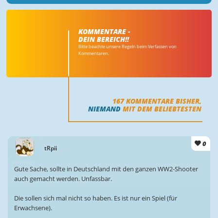
KOMMENTARE -
DEIN BEREICH!!
Bitte beachte unsere Regeln beim Verfassen von
Kommentaren.
167
KOMMENTARE BISHER,
NIEMAND
MIT DEM BELIEBTESTEN
0
tRpii
Gute Sache, sollte in Deutschland mit den ganzen WW2-Shooter
auch gemacht werden. Unfassbar.
Die sollen sich mal nicht so haben. Es ist nur ein Spiel (für
Erwachsene).