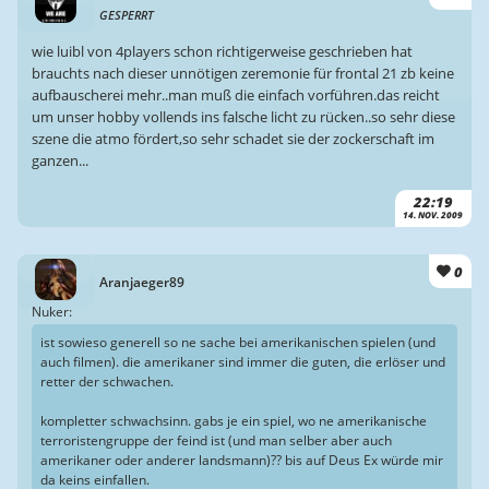
GESPERRT
wie luibl von 4players schon richtigerweise geschrieben hat
brauchts nach dieser unnötigen zeremonie für frontal 21 zb keine
aufbauscherei mehr..man muß die einfach vorführen.das reicht
um unser hobby vollends ins falsche licht zu rücken..so sehr diese
szene die atmo fördert,so sehr schadet sie der zockerschaft im
ganzen...
22:19
14. NOV. 2009
0
Aranjaeger89
Nuker:
ist sowieso generell so ne sache bei amerikanischen spielen (und
auch filmen). die amerikaner sind immer die guten, die erlöser und
retter der schwachen.
kompletter schwachsinn. gabs je ein spiel, wo ne amerikanische
terroristengruppe der feind ist (und man selber aber auch
amerikaner oder anderer landsmann)?? bis auf Deus Ex würde mir
da keins einfallen.