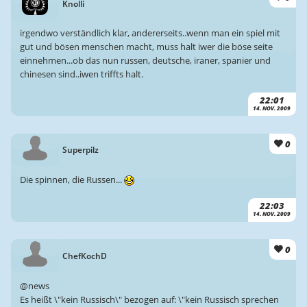
Knolli
irgendwo verständlich klar, andererseits..wenn man ein spiel mit
gut und bösen menschen macht, muss halt iwer die böse seite
einnehmen...ob das nun russen, deutsche, iraner, spanier und
chinesen sind..iwen triffts halt.
22:01
14. NOV. 2009
0
Superpilz
Die spinnen, die Russen...
22:03
14. NOV. 2009
0
ChefKochD
@news
Es heißt \"kein Russisch\" bezogen auf: \"kein Russisch sprechen