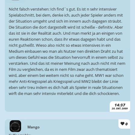
Nicht falsch verstehen: Ich find´s gut. Es ist n sehr intensiver
Spielabschnitt, bei dem, denke ich, auch jeder Spieler anders mit
der Situation umgeht und sich im innern auch dagegen sträubt.
Die Situation die dort dargestellt wird ist scheiße - definitiv. Aber
das ist sie in der Realität auch. Und man merkt ja an einigen von
euren Reaktionen schon, dass ihr etwas dagegen habt und das
nicht gutheißt. Wieso also nicht so etwas intensives in ein
Medium einbauen wo man als Nutzer nen direkten Draht zu hat
um dieses Gefühl was die Situation hervorruft in einem selbst zu
verstärken. Und das ist meiner Meinung nach auch nicht mit nem
Film zu vergleichen, da es in nem Film zwar auch thematisiert
wird, aber einem bei weitem nicht so nahe geht. MW1 war schon
mehr Anti-Kriegsspiel als Kriegsspiel und MW2 bleibt der Linie
eben sehr treu indem es dich halt als Spieler in reale Situationen
wirft die man sehr intensiv miterlebt und die dich schockieren.
14:37
28. OKT. 2009
0
Mango