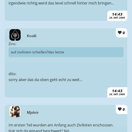
irgendwie richtig.werd das level schnell hinter mich bringen...
14:43
28. OKT. 2009
0
Knolli
Zins:
auf zivilisten schießen?das letzte
dito.
sorry aber das da oben geht echt zu weit...
14:43
28. OKT. 2009
0
Mjolnir
Im ersten Teil wurden am Anfang auch Zivilisten erschossen.
Hat sich da jemand beschwert? Nö