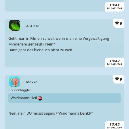
13:41
28. OKT. 2009
0
AciD141
Geht man in Filmen zu weit wenn man eine Vergewaltigung
Minderjähriger zeigt? Nein?
Dann geht das hier auch nicht zu weit.
13:42
28. OKT. 2009
0
Mokka
CountWaggle:
Waidmanns Heil
Nein, nein DU musst sagen: \"Waidmanns Dank!\"
13:45
28. OKT. 2009