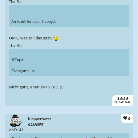
Tha-Rik:
Amis dürfen das. :happy2:
OMG, was soll das jetzt?
Tha-Rik:
@Topic
Crapgame. :v:
Nicht ganz, eher 08/15 CoD. ;-)
14:24
28. OKT. 2009
0
Klopperhorst
GESPERRT
AciD141: