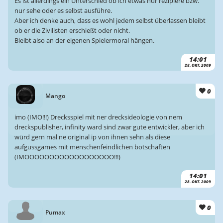
Es ist allerdings ein Unterschied ob ich etwas nur rezipiere bzw.
nur sehe oder es selbst ausführe.
Aber ich denke auch, dass es wohl jedem selbst überlassen bleibt
ob er die Zivilisten erschießt oder nicht.
Bleibt also an der eigenen Spielermoral hängen.
14:01
28. OKT. 2009
0
Mango
imo (IMO!!!) Drecksspiel mit ner drecksideologie von nem
dreckspublisher, infinity ward sind zwar gute entwickler, aber ich
würd gern mal ne original ip von ihnen sehn als diese
aufgussgames mit menschenfeindlichen botschaften
(IMOOOOOOOOOOOOOOOOOO!!!)
14:01
28. OKT. 2009
0
Pumax