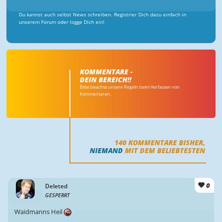
Du kannst auch selbst News schreiben. Registrier Dich dazu einfach in
unserem Forum oder logge Dich ein!
KOMMENTARE -
DEIN BEREICH!!
Bitte beachte unsere Regeln beim Verfassen von
Kommentaren.
140
KOMMENTARE BISHER,
NIEMAND
MIT DEM BELIEBTESTEN
0
Deleted
GESPERRT
Waidmanns Heil