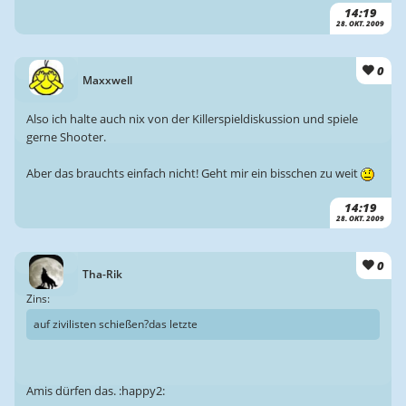
14:19
28. OKT. 2009
0
Maxxwell
Also ich halte auch nix von der Killerspieldiskussion und spiele
gerne Shooter.
Aber das brauchts einfach nicht! Geht mir ein bisschen zu weit
14:19
28. OKT. 2009
0
Tha-Rik
Zins:
auf zivilisten schießen?das letzte
Amis dürfen das. :happy2: