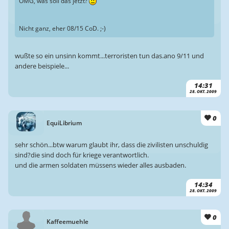
OMG, was soll das jetzt?
Nicht ganz, eher 08/15 CoD. ;-)
wußte so ein unsinn kommt...terroristen tun das.ano 9/11 und
andere beispiele...
14:31
28. OKT. 2009
0
EquiLibrium
sehr schön...btw warum glaubt ihr, dass die zivilisten unschuldig
sind?die sind doch für kriege verantwortlich.
und die armen soldaten müssens wieder alles ausbaden.
14:34
28. OKT. 2009
0
Kaffeemuehle