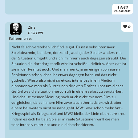
14:41
28. OKT. 2009
0
Zins
GESPERRT
Kaffeemühle:
Nicht falsch verstehen: Ich find´s gut. Es ist n sehr intensiver
Spielabschnitt, bei dem, denke ich, auch jeder Spieler anders mit
der Situation umgeht und sich im innern auch dagegen sträubt. Die
Situation die dort dargestellt wird ist scheiße - definitiv. Aber das ist
sie in der Realität auch. Und man merkt ja an einigen von euren
Reaktionen schon, dass ihr etwas dagegen habt und das nicht
gutheißt. Wieso also nicht so etwas intensives in ein Medium
einbauen wo man als Nutzer nen direkten Draht zu hat um dieses
Gefühl was die Situation hervorruft in einem selbst zu verstärken.
Und das ist meiner Meinung nach auch nicht mit nem Film zu
vergleichen, da es in nem Film zwar auch thematisiert wird, aber
einem bei weitem nicht so nahe geht. MW1 war schon mehr Anti-
Kriegsspiel als Kriegsspiel und MW2 bleibt der Linie eben sehr treu
indem es dich halt als Spieler in reale Situationen wirft die man
sehr intensiv miterlebt und die dich schockieren.