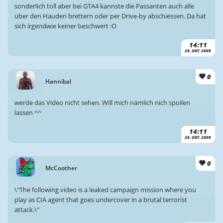
sonderlich toll aber bei GTA4 kannste die Passanten auch alle
über den Hauden brettern oder per Drive-by abschiessen. Da hat
sich irgendwie keiner beschwert :O
14:11
28. OKT. 2009
0
Hannibal
werde das Video nicht sehen. Will mich nämlich nich spoilen
lassen ^^
14:11
28. OKT. 2009
0
McCoother
\"The following video is a leaked campaign mission where you
play as CIA agent that goes undercover in a brutal terrorist
attack.\"