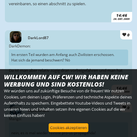
vereinbaren, so einen abschnitt zu spielen.
14:46
28. OKT. 2009
0
DarkLord87
DarkDemon:
Im ersten Teil wurden am Anfang auch Zivilisten erschossen.
Hat sich da jemand beschwert? Nö
Da ist man aber relativ zügig dran vorbeigefahren und man hat
WILLKOMMEN AUF CW! WIR HABEN KEINE
vor allem nicht selbst auf sie geschossen.
WERBUNG UND SIND KOSTENLOS!
14:46
Wir würden uns auf zukünftige Besuche von dir freuen! Wir nutzen
28. OKT. 2009
Cookies, um deinen Login, Präferenzen und technische Aspekte deines
Aufenthalts zu speichern. Eingebettete Youtube-Videos und Tweets in
0
unseren News und Inhalten setzen ihre eigenen Cookies auf die wir
EquiLibrium
keinen Einfluss haben!
Mango:
Cookies akzeptieren
nein, es is mal wieder reinste pro-us-propaganda!