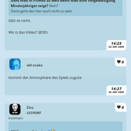
Geht man in Filmen zu weit wenn man eine Vergewaltigung
Minderjähriger zeigt?
Nein?
Dann geht das hier auch nicht zu weit.
Gibt es nicht.
Wo is das Video? @5th
14:25
28. OKT. 2009
0
old snake
Kommt der Atmosphäre des Spiels zugute
14:27
28. OKT. 2009
0
Zins
GESPERRT
Ironman: