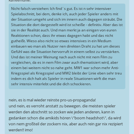
Kaffeemühle:
Nicht falsch verstehen: Ich find´s gut. Es ist n sehr intensiver
Spielabschnitt, bei dem, denke ich, auch jeder Spieler anders mit
der Situation umgeht und sich im innern auch dagegen sträubt. Die
Situation die dort dargestellt wird ist scheiße - definitiv. Aber das ist
sie in der Realität auch. Und man merkt ja an einigen von euren
Reaktionen schon, dass ihr etwas dagegen habt und das nicht
gutheißt. Wieso also nicht so etwas intensives in ein Medium
einbauen wo man als Nutzer nen direkten Draht zu hat um dieses
Gefühl was die Situation hervorruft in einem selbst zu verstärken.
Und das ist meiner Meinung nach auch nicht mit nem Film zu
vergleichen, da es in nem Film zwar auch thematisiert wird, aber
einem bei weitem nicht so nahe geht. MW1 war schon mehr Anti-
Kriegsspiel als Kriegsspiel und MW2 bleibt der Linie eben sehr treu
indem es dich halt als Spieler in reale Situationen wirft die man
sehr intensiv miterlebt und die dich schockieren.
nein, es is mal wieder reinste pro-us-propaganda!
und nein, es verroht anstatt zu bewegen. die meisten spieler
werden den abschnitt so zocken wie jeden anderen, kann in
gedanken schon die amikids hören \"boom headshot\", da wird
von nem großteil der zockern nix, aber auch rein gar nix rezipiert
werden!! imo!