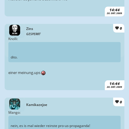
14:44
28. OKT. 2009
0
Zins
GESPERRT
Knolli:
dito.
einer meinung.ups
14:44
28. OKT. 2009
0
Kamikazejoe
Mango:
nein, es is mal wieder reinste pro-us-propaganda!