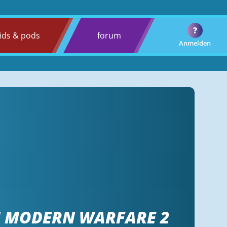
?
ids & pods
forum
Anmelden
N MODERN WARFARE 2