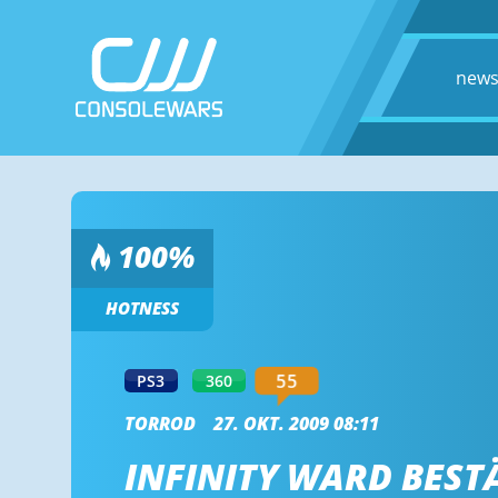
new
100
%
HOTNESS
55
PS3
360
TORROD
27. OKT. 2009 08:11
INFINITY WARD BEST