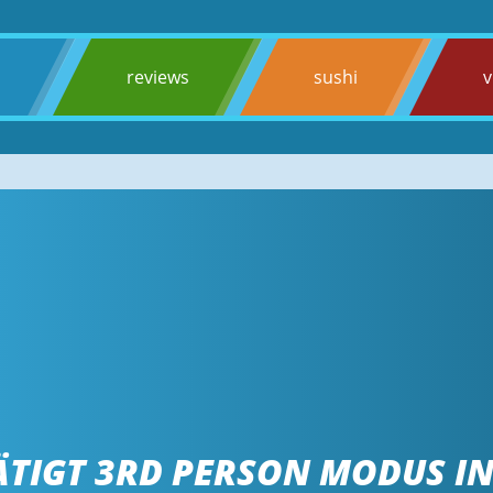
s
reviews
sushi
v
ÄTIGT 3RD PERSON MODUS I