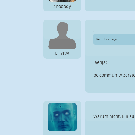
4nobody
:
Kreativstragete
lala123
:aehja:
pc community zerstö
Warum nicht. Ein zus