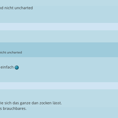
und nicht uncharted
 nicht uncharted
z einfach
e sich das ganze dan zocken lässt.
as brauchbares.