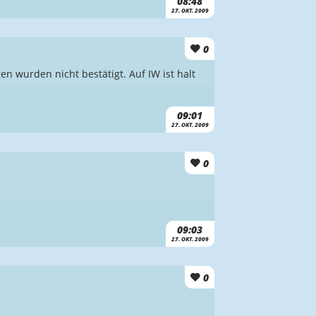
08:48
27. OKT. 2009
0
en wurden nicht bestätigt. Auf IW ist halt
09:01
27. OKT. 2009
0
09:03
27. OKT. 2009
0