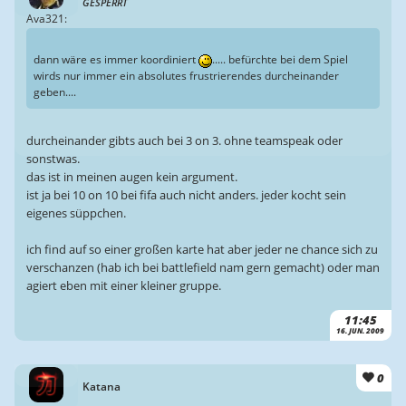
GESPERRT
Ava321:
dann wäre es immer koordiniert
..... befürchte bei dem Spiel
wirds nur immer ein absolutes frustrierendes durcheinander
geben....
durcheinander gibts auch bei 3 on 3. ohne teamspeak oder
sonstwas.
das ist in meinen augen kein argument.
ist ja bei 10 on 10 bei fifa auch nicht anders. jeder kocht sein
eigenes süppchen.
ich find auf so einer großen karte hat aber jeder ne chance sich zu
verschanzen (hab ich bei battlefield nam gern gemacht) oder man
agiert eben mit einer kleiner gruppe.
11:45
16. JUN. 2009
0
Katana