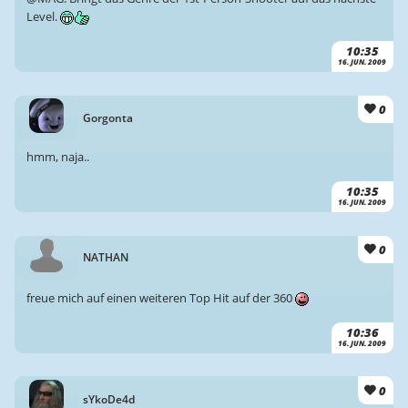
Level.
10:35
16. JUN. 2009
0
Gorgonta
hmm, naja..
10:35
16. JUN. 2009
0
NATHAN
freue mich auf einen weiteren Top Hit auf der 360
10:36
16. JUN. 2009
0
sYkoDe4d