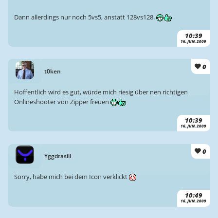
Dann allerdings nur noch 5vs5, anstatt 128vs128.
10:39
16. JUN. 2009
0
t0ken
Hoffentlich wird es gut, würde mich riesig über nen richtigen
Onlineshooter von Zipper freuen
10:39
16. JUN. 2009
0
Yggdrasill
Sorry, habe mich bei dem Icon verklickt
10:49
16. JUN. 2009