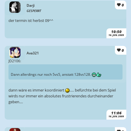
0
Darji
GESPERRT
der termin ist herbst 09^^
10:50
16. JUN. 2009
0
Ava321
JD2106:
Dann allerdings nur noch 5vs5, anstatt 128vs128.
dann wäre es immer koordiniert
..... befürchte bei dem Spiel
wirds nur immer ein absolutes frustrierendes durcheinander
geben....
11:06
16. JUN. 2009