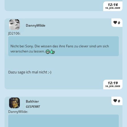
12:16
16. JUN. 2009
0
DannyWilde
JD2106:
Nicht bei Sony. Die wissen das ihre Fans zu clever sind um sich
verarschen zu lassen.
Dazu sage ich mal nicht ;-)
12:19
16. JUN. 2009
0
Balthier
GESPERRT
DannyWilde: