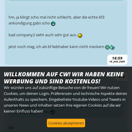
hm, ja klingt scho mal nicht schlecht, aber die echte bf3
ankündigung gabs scho
bad company2 sieht auch sehr gut aus.
jetzt noch mag, ich als bf liebhaber kann nicht meckern
16:59
16. JUN. 2009
WILLKOMMEN AUF CW! WIR HABEN KEINE
0
WERBUNG UND SIND KOSTENLOS!
Blubbbb
Wir würden uns auf zukünftige Besuche von dir freuen! Wir nutzen
Rincewind_Chaos:
Cookies, um deinen Login, Präferenzen und technische Aspekte deines
Aufenthalts zu speichern. Eingebettete Youtube-Videos und Tweets in
unseren News und Inhalten setzen ihre eigenen Cookies auf die wir
hm, ja klingt scho mal nicht schlecht, aber die echte bf3
keinen Einfluss haben!
ankündigung gabs scho
Cookies akzeptieren
Jop