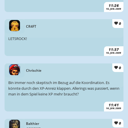
11:26
16. JUN. 2009
0
CR4FT
LETSROCK!
11:37
16. JUN. 2009
0
Chrischie
Bin immer noch skeptisch im Bezug auf die Koordination. Es
könnte durch den XP-Anreiz klappen. Allerings was passiert, wenn
man in dem Spiel keine XP mehr braucht?
11:41
16. JUN. 2009
0
Balthier