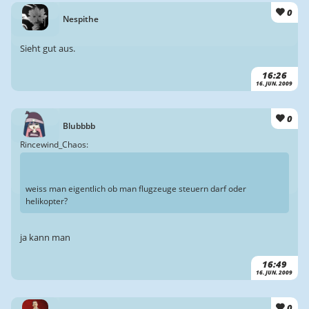
0
Nespithe
Sieht gut aus.
16:26
16. JUN. 2009
0
Blubbbb
Rincewind_Chaos:
weiss man eigentlich ob man flugzeuge steuern darf oder
helikopter?
ja kann man
16:49
16. JUN. 2009
0