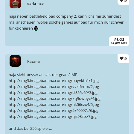
0
darkrince
naja neben battlefield bad company 2, kann ichs mir zumindest
mal anschauen, wobei solche games auf pad für mich nur schwer
funktionieren
11:23
16. JUN. 2009
0
Katana
naja sieht besser aus als der gears2 MP
http://img3.imagebanana.com/img/bayvkta1/1.jpg
http://img3.imagebanana.com/img/vvzf6rnm/2.jpg
http://img3.imagebanana.com/img/sf355c69/3.jpg
http://img3.imagebanana.com/img/kq9uwbyc/4.jpg
http://img3.imagebanana.com/img/nk56ezx4/5.jpg
http://img3.imagebanana.com/img/5z40097z/6.jpg
http://img3.imagebanana.com/img/hjs98sts/7.jpg
und das bei 256 spieler...