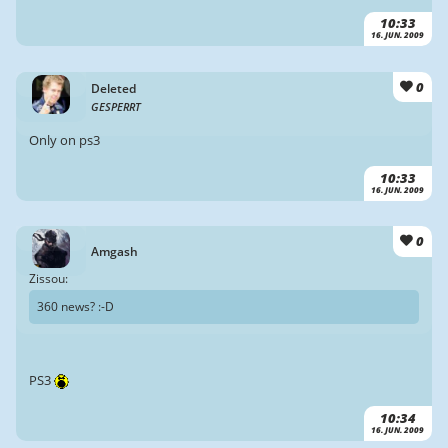
10:33
16. JUN. 2009
0
Deleted
GESPERRT
Only on ps3
10:33
16. JUN. 2009
0
Amgash
Zissou:
360 news? :-D
PS3
10:34
16. JUN. 2009