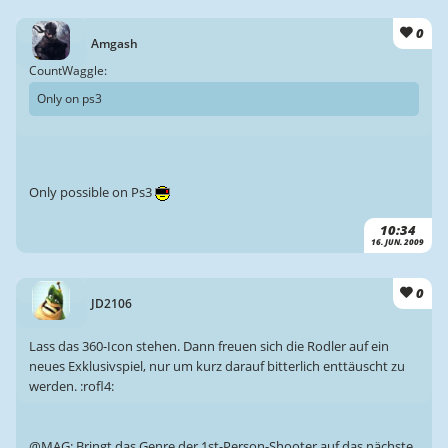
0
Amgash
CountWaggle:
Only on ps3
Only possible on Ps3
10:34
16. JUN. 2009
0
JD2106
Lass das 360-Icon stehen. Dann freuen sich die Rodler auf ein
neues Exklusivspiel, nur um kurz darauf bitterlich enttäuscht zu
werden. :rofl4:
@MAG: Bringt das Genre der 1st-Person-Shooter auf das nächste