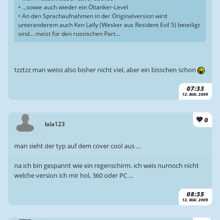
• …sowie auch wieder ein Öltanker-Level
• An den Sprachaufnahmen in der Originalversion wird
unteranderem auch Ken Lally (Wesker aus Resident Evil 5) beteiligt
sind… meist für den russischen Part…
tzztzz man weiss also bisher nicht viel, aber ein bisschen schon
07:33
12. MAI. 2009
0
lala123
man sieht der typ auf dem cover cool aus ...
na ich bin gespannt wie ein regenschirm. ich weis nurnoch nicht
welche version ich mir hol, 360 oder PC ...
08:35
12. MAI. 2009