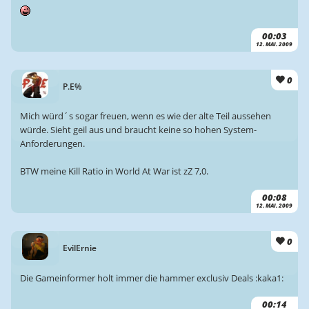
00:03
12. MAI. 2009
0
P.E%
Mich würd´s sogar freuen, wenn es wie der alte Teil aussehen
würde. Sieht geil aus und braucht keine so hohen System-
Anforderungen.
BTW meine Kill Ratio in World At War ist zZ 7,0.
00:08
12. MAI. 2009
0
EvilErnie
Die Gameinformer holt immer die hammer exclusiv Deals :kaka1:
00:14