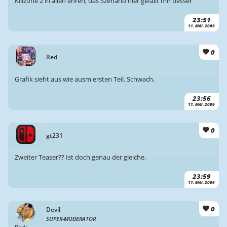
Killzone 2 in allen ehren, das Szenario hier gefällt mir besser
23:51
11. MAI. 2009
0
Red
Grafik sieht aus wie ausm ersten Teil. Schwach.
23:56
11. MAI. 2009
0
gt231
Zweiter Teaser?? Ist doch genau der gleiche.
23:59
11. MAI. 2009
0
Devil
SUPER-MODERATOR