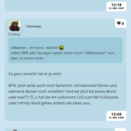
13:19
12. MAI. 2009
0
Ironman
Creasy:
altbacken.. oh mann.. köstlich
selbst 98% aller heutigen spiele sehen noch \"altbackener\" aus..
aber ist schon recht.
So ganz unrecht hat er ja nicht.
BTW. Jetzt wirds auch noch lächerlich, Schneemobil fahren und
während dessen noch schießen? Sind wir jetzt bei James-Bond
oder was??? Ô_o Auf die Art verkommt CoD zum 08/15-Shooter,
oder Infinity Ward gehen einfach die Ideen aus.
13:46
12. MAI. 2009