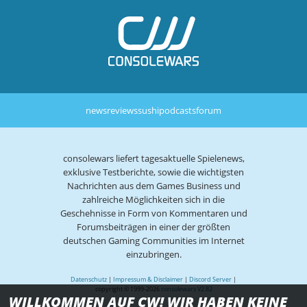
news
reviews
sushi
podcasts
forum
consolewars liefert tagesaktuelle Spielenews,
exklusive Testberichte, sowie die wichtigsten
Nachrichten aus dem Games Business und
zahlreiche Möglichkeiten sich in die
Geschehnisse in Form von Kommentaren und
Forumsbeiträgen in einer der größten
deutschen Gaming Communities im Internet
einzubringen.
Datenschutz
|
Impressum & Disclaimer
|
Discord Server
|
copyright © 1999-2026
consolewars V2.82
WILLKOMMEN AUF CW! WIR HABEN KEINE