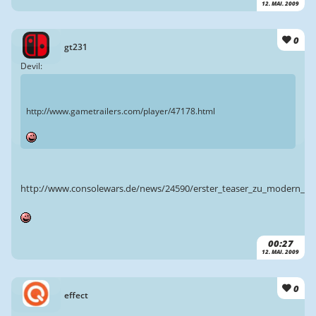
12. MAI. 2009
0
gt231
Devil:
http://www.gametrailers.com/player/47178.html
http://www.consolewars.de/news/24590/erster_teaser_zu_modern_wa
00:27
12. MAI. 2009
0
effect