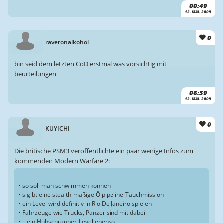
00:49
12. MAI. 2009
0
raveronalkohol
bin seid dem letzten CoD erstmal was vorsichtig mit
beurteilungen
06:59
12. MAI. 2009
0
KUYICHI
Die britische PSM3 veröffentlichte ein paar wenige Infos zum
kommenden Modern Warfare 2:
:
• so soll man schwimmen können
• s gibt eine stealth-mäßige Ölpipeline-Tauchmission
• ein Level wird definitiv in Rio De Janeiro spielen
• Fahrzeuge wie Trucks, Panzer sind mit dabei
• …ein Hubschrauber-Level ebenso