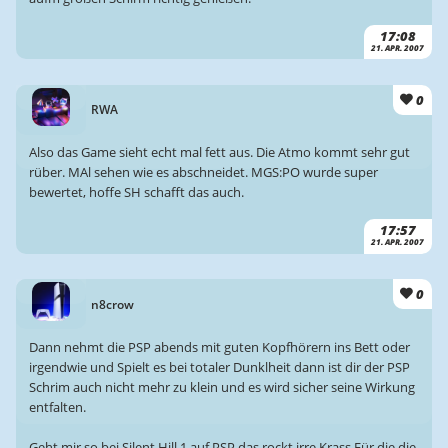
17:08
21. APR. 2007
0
RWA
Also das Game sieht echt mal fett aus. Die Atmo kommt sehr gut
rüber. MAl sehen wie es abschneidet. MGS:PO wurde super
bewertet, hoffe SH schafft das auch.
17:57
21. APR. 2007
0
n8crow
Dann nehmt die PSP abends mit guten Kopfhörern ins Bett oder
irgendwie und Spielt es bei totaler Dunklheit dann ist dir der PSP
Schrim auch nicht mehr zu klein und es wird sicher seine Wirkung
entfalten.
Geht mir so bei Silent Hill 1 auf PSP,das rockt irre Krass.Für die die