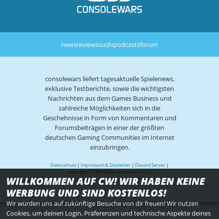
news
reviews
sushi
podcasts
forum
consolewars liefert tagesaktuelle Spielenews,
exklusive Testberichte, sowie die wichtigsten
Nachrichten aus dem Games Business und
zahlreiche Möglichkeiten sich in die
Geschehnisse in Form von Kommentaren und
Forumsbeiträgen in einer der größten
deutschen Gaming Communities im Internet
einzubringen.
Datenschutz
|
Impressum & Disclaimer
|
Discord Server
|
copyright © 1999-2026
consolewars V2.82
WILLKOMMEN AUF CW! WIR HABEN KEINE
WERBUNG UND SIND KOSTENLOS!
Wir würden uns auf zukünftige Besuche von dir freuen! Wir nutzen
Cookies, um deinen Login, Präferenzen und technische Aspekte deines