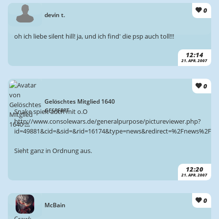
0
devin t.
oh ich liebe silent hill! ja, und ich find' die psp auch toll!!!
12:14
21. APR. 2007
0
Gelöschtes Mitglied 1640
GESPERRT
Snake spielt auch mit o.O
http://www.consolewars.de/generalpurpose/pictureviewer.php?
id=49881&cid=&sid=&rid=16174&type=news&redirect=%2Fnews%2F
Sieht ganz in Ordnung aus.
12:20
21. APR. 2007
0
McBain
Crawl: