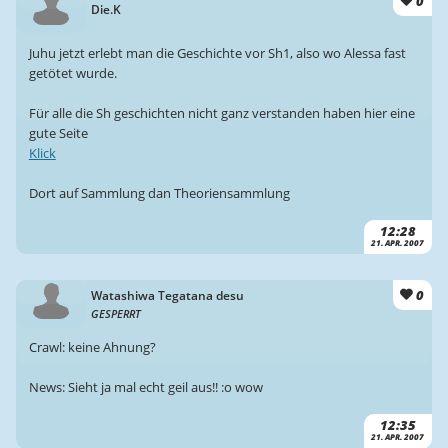
0
Die.K
Juhu jetzt erlebt man die Geschichte vor Sh1, also wo Alessa fast
getötet wurde.
Für alle die Sh geschichten nicht ganz verstanden haben hier eine
gute Seite
Klick
Dort auf Sammlung dan Theoriensammlung
12:28
21. APR. 2007
0
Watashiwa Tegatana desu
GESPERRT
Crawl: keine Ahnung?
News: Sieht ja mal echt geil aus!! :o wow
12:35
21. APR. 2007