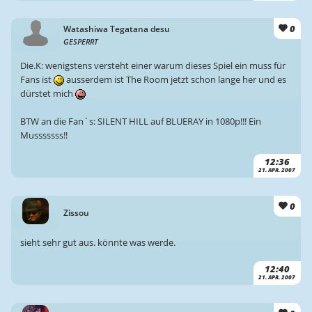
0
Watashiwa Tegatana desu
GESPERRT
Die.K: wenigstens versteht einer warum dieses Spiel ein muss für
Fans ist
ausserdem ist The Room jetzt schon lange her und es
dürstet mich
BTW an die Fan`s: SILENT HILL auf BLUERAY in 1080p!!! Ein
Musssssss!!
12:36
21. APR. 2007
0
Zissou
sieht sehr gut aus. könnte was werde.
12:40
21. APR. 2007