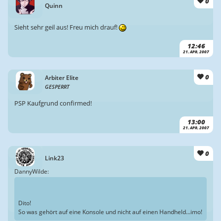
0
Quinn
Sieht sehr geil aus! Freu mich drauf!
12:46
21. APR. 2007
0
Arbiter Elite
GESPERRT
PSP Kaufgrund confirmed!
13:00
21. APR. 2007
0
Link23
DannyWilde:
Dito!
So was gehört auf eine Konsole und nicht auf einen Handheld...imo!