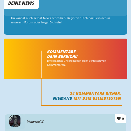
DEINE NEWS
Du kannst auch selbst News schreiben. Registrier Dich dazu einfach in
unserem Forum oder logge Dich ein!
KOMMENTARE -
DEIN BEREICH!!
Bitte beachte unsere Regeln beim Verfassen von
Kommentaren.
24
KOMMENTARE BISHER,
NIEMAND
MIT DEM BELIEBTESTEN
0
PhazonGC