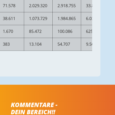
71.578
2.029.320
2.918.755
33.815.976
38.611
1.073.729
1.984.865
6.038.586
1.670
85.472
100.086
625.579
383
13.104
54.707
9.504.163
KOMMENTARE -
DEIN BEREICH!!