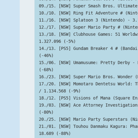
09./15. [NSW] Super Smash Bros. Ultimate
10./10. [NSW] Ring Fit Adventure # (Nint
11./16. [NSW] Splatoon 3 (Nintendo) - 3.
12./17. [NSW] Super Mario Party # (Ninte
13./18. [NSW] Clubhouse Games: 51 Worldw
1.327.096 (-5%)
14./13. [PS5] Gundam Breaker 4 # (Bandai
(-46%)
15./06. [NSW] Umamusume: Pretty Derby - 
(-68%)
16./23. [NSW] Super Mario Bros. Wonder (
17./20. [NSW] Momotaro Dentetsu World: T
/ 1.134.568 (-9%)
18./12. [PS5] Visions of Mana (Square En
19./03. [NSW] Ace Attorney Investigation
(-80%)
20./25. [NSW] Mario Party Superstars (Ni
21./01. [NSW] Touhou Danmaku Kagura: Pha
18.689 (-88%)