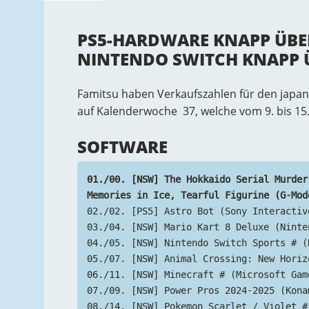
PS5-HARDWARE KNAPP ÜBER 
NINTENDO SWITCH KNAPP Ü
Famitsu haben Verkaufszahlen für den japani
auf Kalenderwoche 37, welche vom 9. bis 15
SOFTWARE
01./00. [NSW] The Hokkaido Serial Murder
Memories in Ice, Tearful Figurine (G-Mod
02./02. [PS5] Astro Bot (Sony Interactiv
03./04. [NSW] Mario Kart 8 Deluxe (Ninte
04./05. [NSW] Nintendo Switch Sports # (
05./07. [NSW] Animal Crossing: New Horiz
06./11. [NSW] Minecraft # (Microsoft Gam
07./09. [NSW] Power Pros 2024-2025 (Kona
08./14. [NSW] Pokemon Scarlet / Violet #