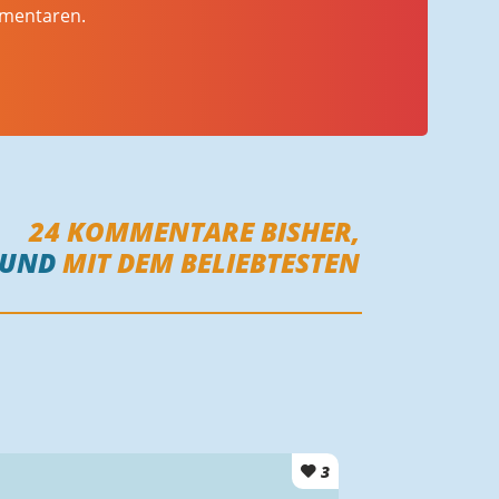
mmentaren.
24
KOMMENTARE BISHER,
OUND
MIT DEM BELIEBTESTEN
3