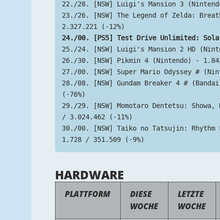
22./28. [NSW] Luigi's Mansion 3 (Nintend
23./26. [NSW] The Legend of Zelda: Breat
2.327.221 (-12%)
24./00. [PS5] Test Drive Unlimited: Sola
25./24. [NSW] Luigi's Mansion 2 HD (Nint
26./30. [NSW] Pikmin 4 (Nintendo) - 1.84
27./00. [NSW] Super Mario Odyssey # (Nin
28./08. [NSW] Gundam Breaker 4 # (Bandai
(-76%)
29./29. [NSW] Momotaro Dentetsu: Showa, 
/ 3.024.462 (-11%)
30./00. [NSW] Taiko no Tatsujin: Rhythm 
1.728 / 351.509 (-9%)
HARDWARE
PLATTFORM
DIESE
LETZTE
WOCHE
WOCHE