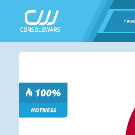
new
100
%
HOTNESS