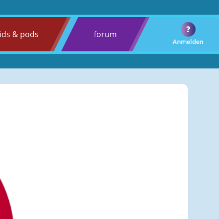
?
ids & pods
forum
Anmelden