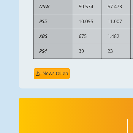
NSW
50.574
67.473
PS5
10.095
11.007
XBS
675
1.482
PS4
39
23
News teilen