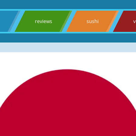
s
reviews
sushi
v