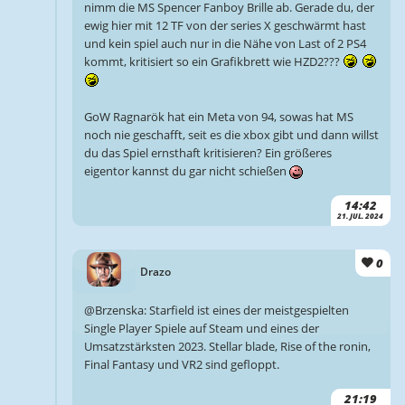
nimm die MS Spencer Fanboy Brille ab. Gerade du, der
ewig hier mit 12 TF von der series X geschwärmt hast
und kein spiel auch nur in die Nähe von Last of 2 PS4
kommt, kritisiert so ein Grafikbrett wie HZD2???
GoW Ragnarök hat ein Meta von 94, sowas hat MS
noch nie geschafft, seit es die xbox gibt und dann willst
du das Spiel ernsthaft kritisieren? Ein größeres
eigentor kannst du gar nicht schießen
14:42
21. JUL. 2024
0
Drazo
@Brzenska: Starfield ist eines der meistgespielten
Single Player Spiele auf Steam und eines der
Umsatzstärksten 2023. Stellar blade, Rise of the ronin,
Final Fantasy und VR2 sind gefloppt.
21:19