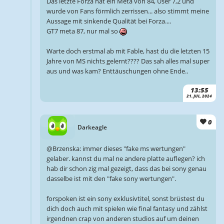
Das letzte Forza hat ein Meta von 84, User 7,2 und
wurde von Fans förmlich zerrissen... also stimmt meine
Aussage mit sinkende Qualität bei Forza....
GT7 meta 87, nur mal so
Warte doch erstmal ab mit Fable, hast du die letzten 15
Jahre von MS nichts gelernt???? Das sah alles mal super
aus und was kam? Enttäuschungen ohne Ende..
13:55
21. JUL. 2024
0
Darkeagle
@Brzenska: immer dieses "fake ms wertungen"
gelaber. kannst du mal ne andere platte auflegen? ich
hab dir schon zig mal gezeigt, dass das bei sony genau
dasselbe ist mit den "fake sony wertungen".
forspoken ist ein sony exklusivtitel, sonst brüstest du
dich doch auch mit spielen wie final fantasy und zählst
irgendnen crap von anderen studios auf um deinen