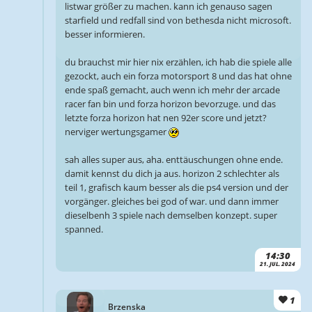
listwar größer zu machen. kann ich genauso sagen
starfield und redfall sind von bethesda nicht microsoft.
besser informieren.
du brauchst mir hier nix erzählen, ich hab die spiele alle
gezockt, auch ein forza motorsport 8 und das hat ohne
ende spaß gemacht, auch wenn ich mehr der arcade
racer fan bin und forza horizon bevorzuge. und das
letzte forza horizon hat nen 92er score und jetzt?
nerviger wertungsgamer
sah alles super aus, aha. enttäuschungen ohne ende.
damit kennst du dich ja aus. horizon 2 schlechter als
teil 1, grafisch kaum besser als die ps4 version und der
vorgänger. gleiches bei god of war. und dann immer
dieselbenh 3 spiele nach demselben konzept. super
spanned.
14:30
21. JUL. 2024
1
Brzenska