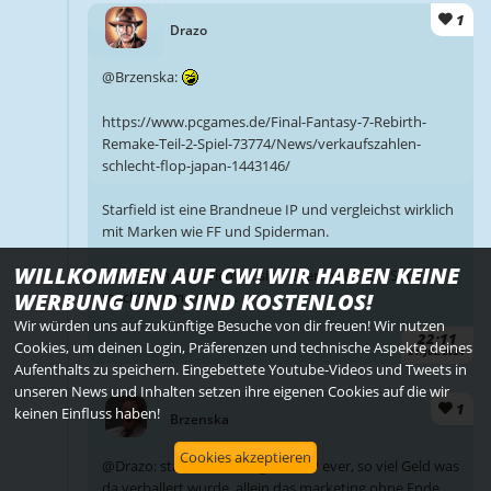
1
Drazo
@Brzenska:
https://www.pcgames.de/Final-Fantasy-7-Rebirth-
Remake-Teil-2-Spiel-73774/News/verkaufszahlen-
schlecht-flop-japan-1443146/
Starfield ist eine Brandneue IP und vergleichst wirklich
mit Marken wie FF und Spiderman.
WILLKOMMEN AUF CW! WIR HABEN KEINE
Die Zahlen im berichten sind eben nicht gut. Sony
WERBUNG UND SIND KOSTENLOS!
macht kaum gewinn.
Wir würden uns auf zukünftige Besuche von dir freuen! Wir nutzen
22:11
Cookies, um deinen Login, Präferenzen und technische Aspekte deines
21. JUL. 2024
Aufenthalts zu speichern. Eingebettete Youtube-Videos und Tweets in
unseren News und Inhalten setzen ihre eigenen Cookies auf die wir
1
keinen Einfluss haben!
Brzenska
Cookies akzeptieren
@Drazo: starfield ist die größte IP ever, so viel Geld was
da verballert wurde, allein das marketing ohne Ende