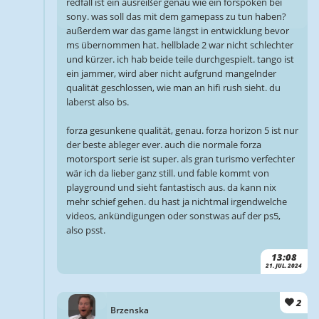
redfall ist ein ausreißer genau wie ein forspoken bei
sony. was soll das mit dem gamepass zu tun haben?
außerdem war das game längst in entwicklung bevor
ms übernommen hat. hellblade 2 war nicht schlechter
und kürzer. ich hab beide teile durchgespielt. tango ist
ein jammer, wird aber nicht aufgrund mangelnder
qualität geschlossen, wie man an hifi rush sieht. du
laberst also bs.
forza gesunkene qualität, genau. forza horizon 5 ist nur
der beste ableger ever. auch die normale forza
motorsport serie ist super. als gran turismo verfechter
wär ich da lieber ganz still. und fable kommt von
playground und sieht fantastisch aus. da kann nix
mehr schief gehen. du hast ja nichtmal irgendwelche
videos, ankündigungen oder sonstwas auf der ps5,
also psst.
13:08
21. JUL. 2024
2
Brzenska