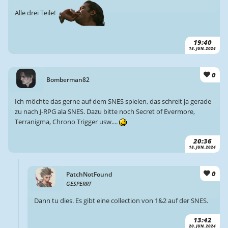
Alle drei Teile!
19:40
18. JUN. 2024
0
Bomberman82
Ich möchte das gerne auf dem SNES spielen, das schreit ja gerade
zu nach J-RPG ala SNES. Dazu bitte noch Secret of Evermore,
Terranigma, Chrono Trigger usw....
20:36
18. JUN. 2024
0
PatchNotFound
GESPERRT
Dann tu dies. Es gibt eine collection von 1&2 auf der SNES.
13:42
20. JUN. 2024