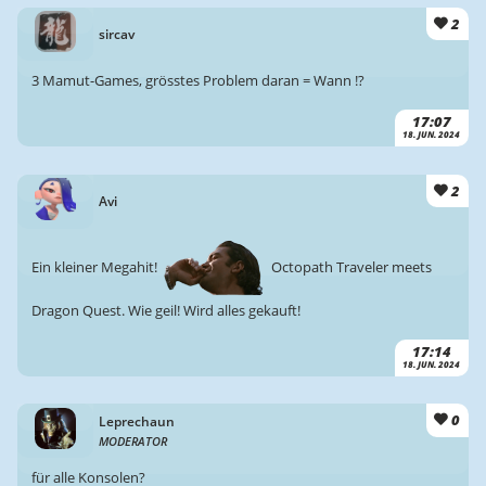
2
sircav
3 Mamut-Games, grösstes Problem daran = Wann !?
17:07
18. JUN. 2024
2
Avi
Ein kleiner Megahit!
Octopath Traveler meets
Dragon Quest. Wie geil! Wird alles gekauft!
17:14
18. JUN. 2024
0
Leprechaun
MODERATOR
für alle Konsolen?