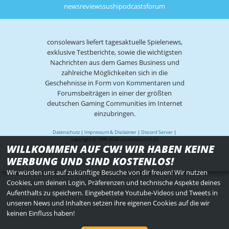
news
reviews
sushi
podcasts
forum
consolewars liefert tagesaktuelle Spielenews,
exklusive Testberichte, sowie die wichtigsten
Nachrichten aus dem Games Business und
zahlreiche Möglichkeiten sich in die
Geschehnisse in Form von Kommentaren und
Forumsbeiträgen in einer der größten
deutschen Gaming Communities im Internet
einzubringen.
Datenschutz
|
Impressum & Disclaimer
|
Discord Server
|
copyright © 1999-2026
consolewars V2.82
WILLKOMMEN AUF CW! WIR HABEN KEINE
WERBUNG UND SIND KOSTENLOS!
Wir würden uns auf zukünftige Besuche von dir freuen! Wir nutzen
Cookies, um deinen Login, Präferenzen und technische Aspekte deines
Aufenthalts zu speichern. Eingebettete Youtube-Videos und Tweets in
unseren News und Inhalten setzen ihre eigenen Cookies auf die wir
keinen Einfluss haben!