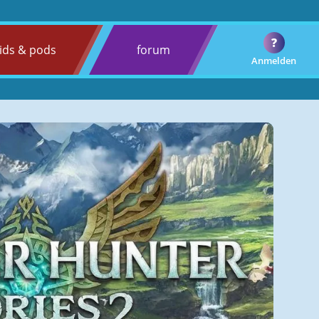
?
ids & pods
forum
Anmelden