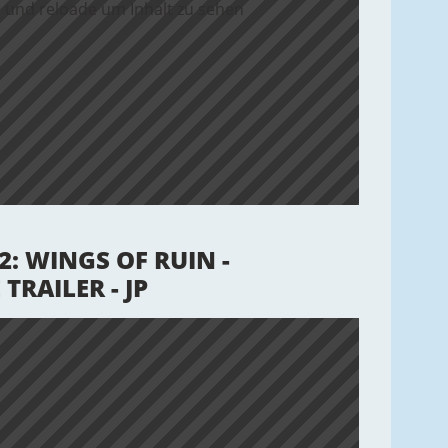
 und reloade um Inhalt zu sehen
: WINGS OF RUIN -
RAILER - JP