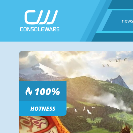
new
100
%
HOTNESS