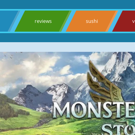
s
reviews
sushi
v