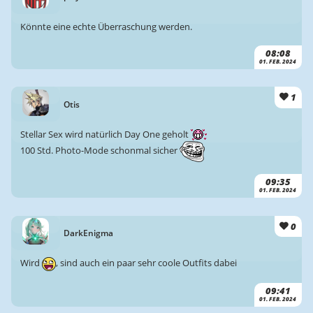
Könnte eine echte Überraschung werden.
08:08
01. FEB. 2024
1
Otis
Stellar Sex wird natürlich Day One geholt
100 Std. Photo-Mode schonmal sicher
09:35
01. FEB. 2024
0
DarkEnigma
Wird
, sind auch ein paar sehr coole Outfits dabei
09:41
01. FEB. 2024