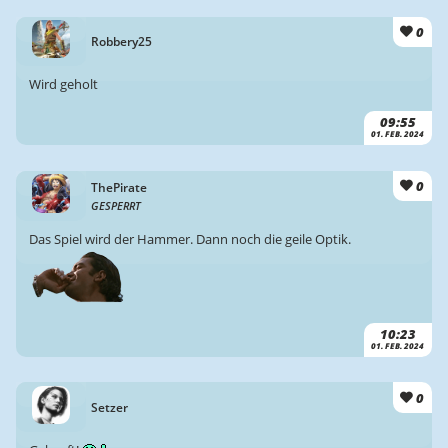
0
Robbery25
Wird geholt
09:55
01. FEB. 2024
0
ThePirate
GESPERRT
Das Spiel wird der Hammer. Dann noch die geile Optik.
10:23
01. FEB. 2024
0
Setzer