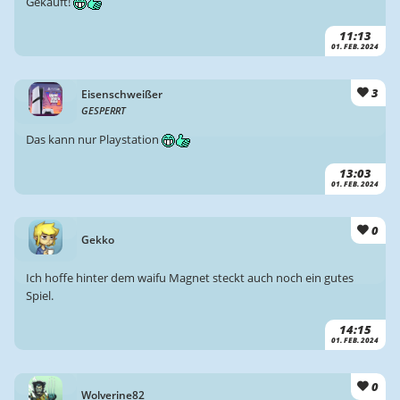
Gekauft!
11:13
01. FEB. 2024
3
Eisenschweißer
GESPERRT
Das kann nur Playstation
13:03
01. FEB. 2024
0
Gekko
Ich hoffe hinter dem waifu Magnet steckt auch noch ein gutes
Spiel.
14:15
01. FEB. 2024
0
Wolverine82