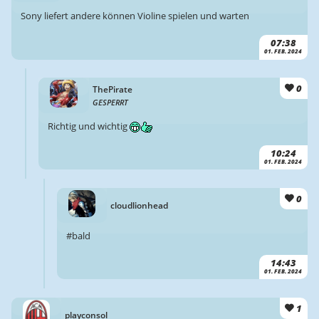
Sony liefert andere können Violine spielen und warten
07:38
01. FEB. 2024
0
ThePirate
GESPERRT
Richtig und wichtig
10:24
01. FEB. 2024
0
cloudlionhead
#bald
14:43
01. FEB. 2024
1
playconsol