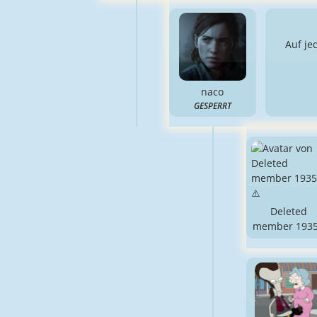
Auf je
naco
GESPERRT
Deleted
member 193