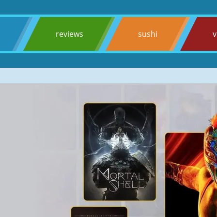
s
reviews
sushi
v