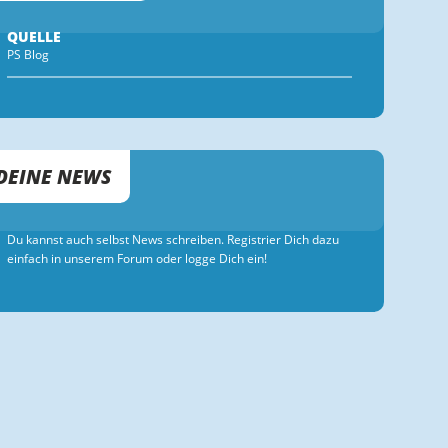
QUELLE
PS Blog
DEINE NEWS
Du kannst auch selbst News schreiben. Registrier Dich dazu
einfach in unserem Forum oder logge Dich ein!