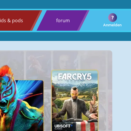
?
ids & pods
forum
Anmelden