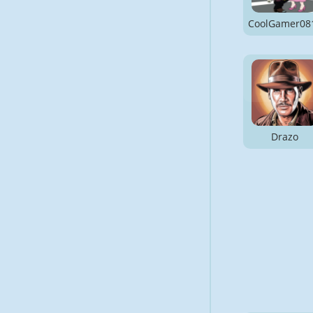
CoolGamer08
Drazo