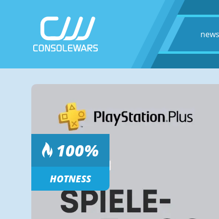
new
100
%
HOTNESS