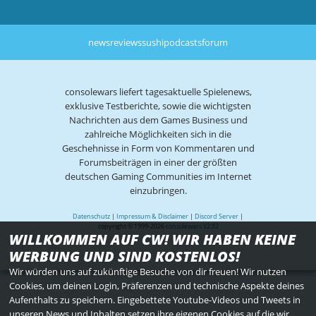
news
reviews
sushi
podcasts
forum
consolewars liefert tagesaktuelle Spielenews,
exklusive Testberichte, sowie die wichtigsten
Nachrichten aus dem Games Business und
zahlreiche Möglichkeiten sich in die
Geschehnisse in Form von Kommentaren und
Forumsbeiträgen in einer der größten
deutschen Gaming Communities im Internet
einzubringen.
Datenschutz
|
Impressum & Disclaimer
|
Discord Server
|
copyright © 1999-2026
consolewars V2.82
WILLKOMMEN AUF CW! WIR HABEN KEINE
WERBUNG UND SIND KOSTENLOS!
Wir würden uns auf zukünftige Besuche von dir freuen! Wir nutzen
Cookies, um deinen Login, Präferenzen und technische Aspekte deines
Aufenthalts zu speichern. Eingebettete Youtube-Videos und Tweets in
unseren News und Inhalten setzen ihre eigenen Cookies auf die wir