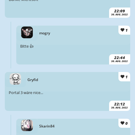
22:09
30. AUG. 2022
1
mogry
Bitte 👍
22:44
30. AUG. 2022
1
Gryfid
Portal 3 wäre nice...
22:12
30. AUG. 2022
0
Skarin84