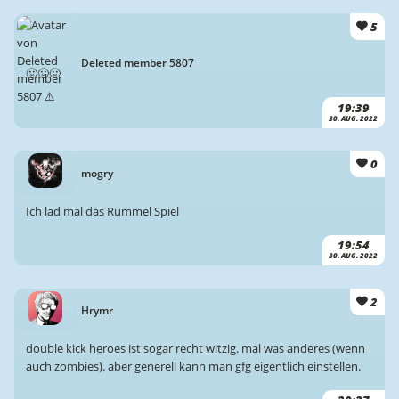
5
Deleted member 5807
🤢🤢🤢
19:39
30. AUG. 2022
0
mogry
Ich lad mal das Rummel Spiel
19:54
30. AUG. 2022
2
Hrymr
double kick heroes ist sogar recht witzig. mal was anderes (wenn
auch zombies). aber generell kann man gfg eigentlich einstellen.