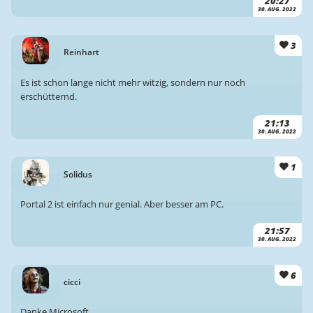
20:27
30. AUG. 2022
3
Reinhart
Es ist schon lange nicht mehr witzig, sondern nur noch
erschütternd.
21:13
30. AUG. 2022
1
Solidus
Portal 2 ist einfach nur genial. Aber besser am PC.
21:57
30. AUG. 2022
6
cicci
Danke Microsoft