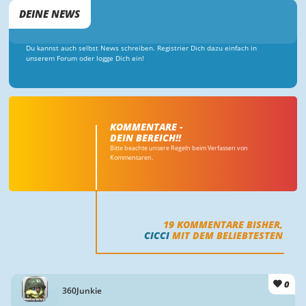
DEINE NEWS
Du kannst auch selbst News schreiben. Registrier Dich dazu einfach in
unserem Forum oder logge Dich ein!
KOMMENTARE -
DEIN BEREICH!!
Bitte beachte unsere Regeln beim Verfassen von
Kommentaren.
19
KOMMENTARE BISHER,
CICCI
MIT DEM BELIEBTESTEN
0
360Junkie