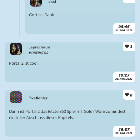
cicci
Gott sei Dank
05:46
31. AUG. 2022
3
Leprechaun
MODERATOR
Portal 2 ist cool.
19:27
30. AUG. 2022
0
Pixelfehler
Dann ist Portal 2 das letzte 360 Spiel mit Gold? Wäre zumindest
ein toller Abschluss dieses Kapitels.
19:37
30. AUG. 2022