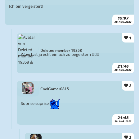
Ich bin vergeistert!
19:07
30. AUG. 2022
1
Deleted member 19358
Wow bist ja echt einfach zu begeistern 🤷🏻‍♂️
21:46
30. AUG. 2022
2
CoolGamer0815
Suprise suprise
21:48
30. AUG. 2022
2