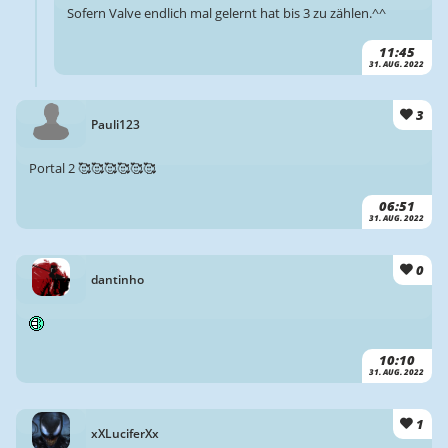
Sofern Valve endlich mal gelernt hat bis 3 zu zählen.^^
11:45
31. AUG. 2022
3
Pauli123
Portal 2 🥰🥰🥰🥰🥰🥰
06:51
31. AUG. 2022
0
dantinho
10:10
31. AUG. 2022
1
xXLuciferXx