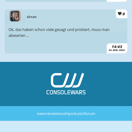
0
sircav
Ok, das haben schon viele gesagt und probiert, muss man
abwarten ...
14:43
24. AUG. 2022
news
reviews
sushi
podcasts
forum