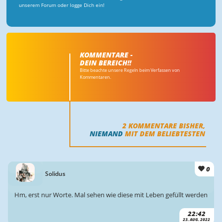
unserem Forum oder logge Dich ein!
KOMMENTARE -
DEIN BEREICH!!
Bitte beachte unsere Regeln beim Verfassen von
Kommentaren.
2
KOMMENTARE BISHER,
NIEMAND
MIT DEM BELIEBTESTEN
0
Solidus
Hm, erst nur Worte. Mal sehen wie diese mit Leben gefüllt werden
22:42
23. AUG. 2022