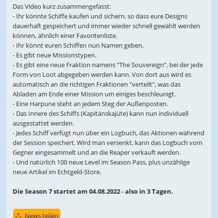
Das Video kurz zusammengefasst:
- Ihr könnte Schiffe kaufen und sichern, so dass eure Designs
dauerhaft gespeichert und immer wieder schnell gewählt werden
können, ähnlich einer Favoritenliste.
- Ihr könnt euren Schiffen nun Namen geben.
- Es gibt neue Missionstypen.
- Es gibt eine neue Fraktion namens "The Souvereign", bei der jede
Form von Loot abgegeben werden kann. Von dort aus wird es
automatisch an die richtigen Fraktionen "verteilt", was das
Abladen am Ende einer Mission um einiges beschleunigt.
- Eine Harpune steht an jedem Steg der Außenposten.
- Das Innere des Schiffs (Kapitänskajüte) kann nun individuell
ausgestattet werden.
- Jedes Schiff verfügt nun über ein Logbuch, das Aktionen während
der Session speichert. Wird man versenkt, kann das Logbuch vom
Gegner eingesammelt und an die Reaper verkauft werden.
- Und natürlich 100 neue Level im Season Pass, plus unzählige
neue Artikel im Echtgeld-Store.
Die Season 7 startet am 04.08.2022 - also in 3 Tagen.
News teilen