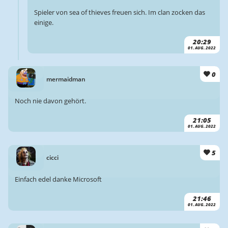
Spieler von sea of thieves freuen sich. Im clan zocken das
einige.
20:29
01. AUG. 2022
0
mermaidman
Noch nie davon gehört.
21:05
01. AUG. 2022
5
cicci
Einfach edel danke Microsoft
21:46
01. AUG. 2022