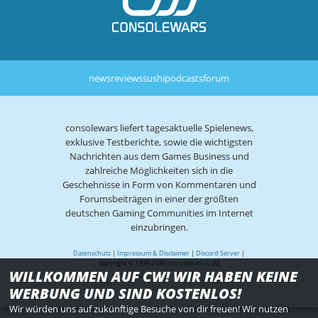
news
reviews
sushi
podcasts
forum
consolewars liefert tagesaktuelle Spielenews,
exklusive Testberichte, sowie die wichtigsten
Nachrichten aus dem Games Business und
zahlreiche Möglichkeiten sich in die
Geschehnisse in Form von Kommentaren und
Forumsbeiträgen in einer der größten
deutschen Gaming Communities im Internet
einzubringen.
Datenschutz
|
Impressum & Disclaimer
|
Discord Server
|
copyright © 1999-2026
consolewars V2.82
WILLKOMMEN AUF CW! WIR HABEN KEINE
WERBUNG UND SIND KOSTENLOS!
Wir würden uns auf zukünftige Besuche von dir freuen! Wir nutzen