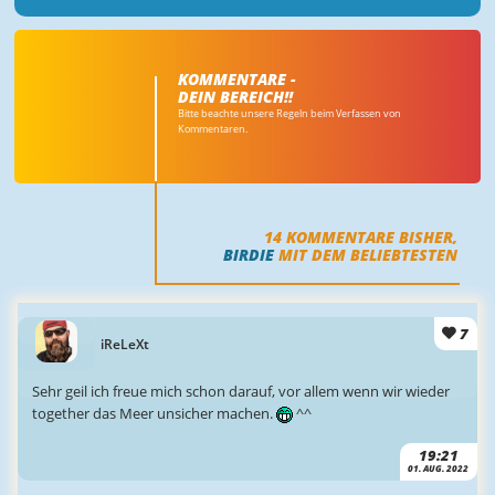
KOMMENTARE -
DEIN BEREICH!!
Bitte beachte unsere Regeln beim Verfassen von
Kommentaren.
14
KOMMENTARE BISHER,
BIRDIE
MIT DEM BELIEBTESTEN
7
iReLeXt
Sehr geil ich freue mich schon darauf, vor allem wenn wir wieder
together das Meer unsicher machen.
^^
19:21
01. AUG. 2022