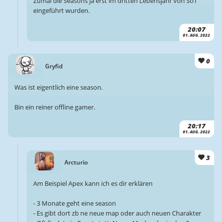
Zumal die Seasons ja erst im dritten Lebensjahr von SoT
eingeführt wurden.
20:07
01. AUG. 2022
0
Gryfid
Was ist eigentlich eine season.
Bin ein reiner offline gamer.
20:17
01. AUG. 2022
3
Arcturio
Am Beispiel Apex kann ich es dir erklären
- 3 Monate geht eine season
- Es gibt dort zb ne neue map oder auch neuen Charakter