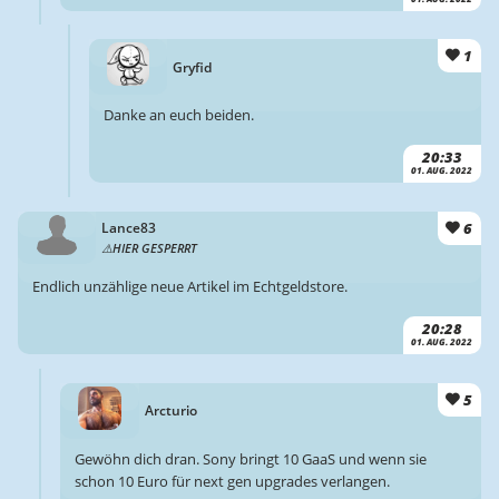
1
Gryfid
Danke an euch beiden.
20:33
01. AUG. 2022
6
Lance83
HIER GESPERRT
Endlich unzählige neue Artikel im Echtgeldstore.
20:28
01. AUG. 2022
5
Arcturio
Gewöhn dich dran. Sony bringt 10 GaaS und wenn sie
schon 10 Euro für next gen upgrades verlangen.