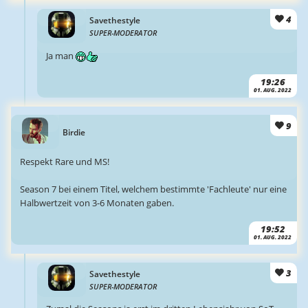
4
Savethestyle
SUPER-MODERATOR
Ja man
19:26
01. AUG. 2022
9
Birdie
Respekt Rare und MS!
Season 7 bei einem Titel, welchem bestimmte 'Fachleute' nur eine
Halbwertzeit von 3-6 Monaten gaben.
19:52
01. AUG. 2022
3
Savethestyle
SUPER-MODERATOR