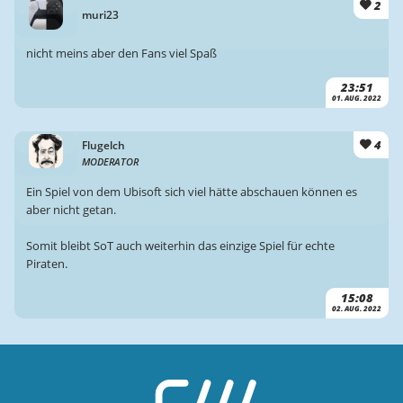
2
muri23
nicht meins aber den Fans viel Spaß
23:51
01. AUG. 2022
4
Flugelch
MODERATOR
Ein Spiel von dem Ubisoft sich viel hätte abschauen können es
aber nicht getan.
Somit bleibt SoT auch weiterhin das einzige Spiel für echte
Piraten.
15:08
02. AUG. 2022