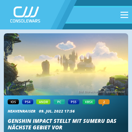
Bild: Bildrechte beim Spielehersteller
IOS
PS4
ANDR
PC
PS5
XBSX
2
HEAVENRAISER
09. JUL. 2022 17:56
GENSHIN IMPACT STELLT MIT SUMERU DAS
NÄCHSTE GEBIET VOR