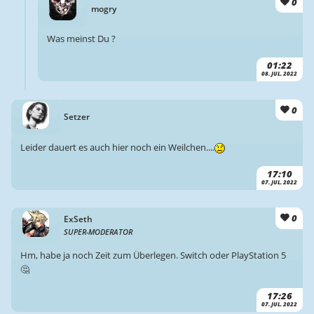
0
mogry
Was meinst Du ?
01:22
08. JUL. 2022
0
Setzer
Leider dauert es auch hier noch ein Weilchen....
17:10
07. JUL. 2022
0
ExSeth
SUPER-MODERATOR
Hm, habe ja noch Zeit zum Überlegen. Switch oder PlayStation 5
🤔
17:26
07. JUL. 2022