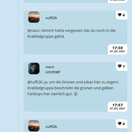
4
tuffi2k
@naco: stimmt hatte vergessen das du noch in die
Krabbelgruppe gehst
17:30
07. JUL. 2022
1
naco
GESPERRT
@tuffi2k: ja, um die Grünen und pikas hier zu ärgern.
Krabbelgruppe beschreibt die grünen und gelben
Fanboys hier ziemlich gut. 😉
17:57
07. JUL. 2022
4
tuffi2k