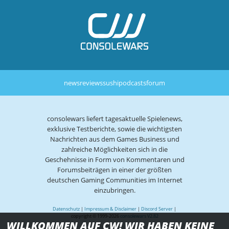
news
reviews
sushi
podcasts
forum
consolewars liefert tagesaktuelle Spielenews,
exklusive Testberichte, sowie die wichtigsten
Nachrichten aus dem Games Business und
zahlreiche Möglichkeiten sich in die
Geschehnisse in Form von Kommentaren und
Forumsbeiträgen in einer der größten
deutschen Gaming Communities im Internet
einzubringen.
Datenschutz
|
Impressum & Disclaimer
|
Discord Server
|
copyright © 1999-2026
consolewars V2.82
WILLKOMMEN AUF CW! WIR HABEN KEINE