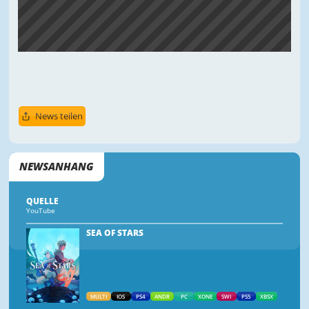
News teilen
NEWSANHANG
QUELLE
YouTube
SEA OF STARS
MULTI
IOS
PS4
ANDR
PC
XONE
SWI
PS5
XBSX