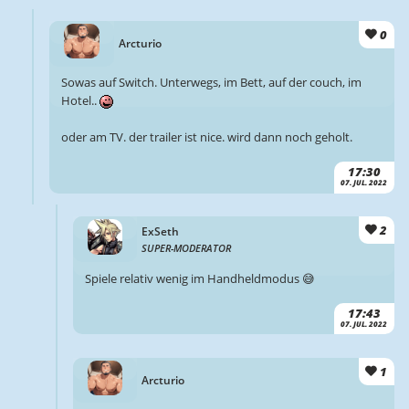
0
Arcturio
Sowas auf Switch. Unterwegs, im Bett, auf der couch, im
Hotel..
oder am TV. der trailer ist nice. wird dann noch geholt.
17:30
07. JUL. 2022
2
ExSeth
SUPER-MODERATOR
Spiele relativ wenig im Handheldmodus 😅
17:43
07. JUL. 2022
1
Arcturio