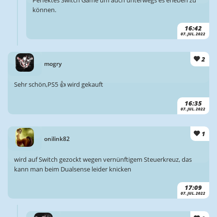
Perfektes Switch Game um auch unterwegs es erleben zu
können.
16:42
07. JUL. 2022
2
mogry
Sehr schön,PS5 👍 wird gekauft
16:35
07. JUL. 2022
1
onilink82
wird auf Switch gezockt wegen vernünftigem Steuerkreuz, das
kann man beim Dualsense leider knicken
17:09
07. JUL. 2022