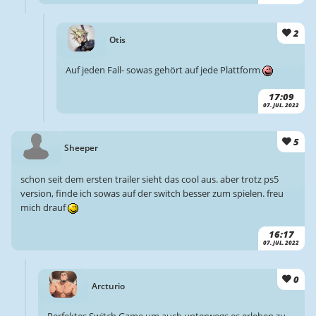
2
Otis
Auf jeden Fall- sowas gehört auf jede Plattform
17:09
07. JUL. 2022
5
Sheeper
schon seit dem ersten trailer sieht das cool aus. aber trotz ps5
version, finde ich sowas auf der switch besser zum spielen. freu
mich drauf
16:17
07. JUL. 2022
0
Arcturio