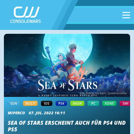
Bild: Bildrechte beim Spielehersteller
SON
MULTI
IOS
PS4
ANDR
PC
XONE
SWI
MIPERCO
07. JUL. 2022 16:11
SEA OF STARS ERSCHEINT AUCH FÜR PS4 UND
PS5