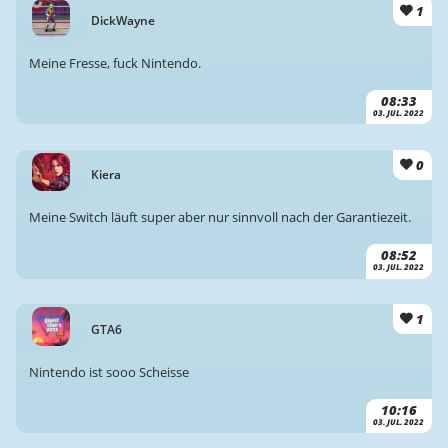
1
DickWayne
Meine Fresse, fuck Nintendo.
08:33
03. JUL. 2022
0
Kiera
Meine Switch läuft super aber nur sinnvoll nach der Garantiezeit.
08:52
03. JUL. 2022
1
GTA6
Nintendo ist sooo Scheisse
10:16
03. JUL. 2022