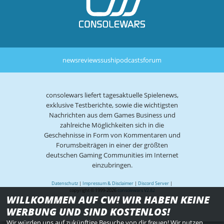
news
reviews
sushi
podcasts
forum
consolewars liefert tagesaktuelle Spielenews,
exklusive Testberichte, sowie die wichtigsten
Nachrichten aus dem Games Business und
zahlreiche Möglichkeiten sich in die
Geschehnisse in Form von Kommentaren und
Forumsbeiträgen in einer der größten
deutschen Gaming Communities im Internet
einzubringen.
Datenschutz
|
Impressum & Disclaimer
|
Discord Server
|
copyright © 1999-2026
consolewars V2.82
WILLKOMMEN AUF CW! WIR HABEN KEINE
WERBUNG UND SIND KOSTENLOS!
Wir würden uns auf zukünftige Besuche von dir freuen! Wir nutzen