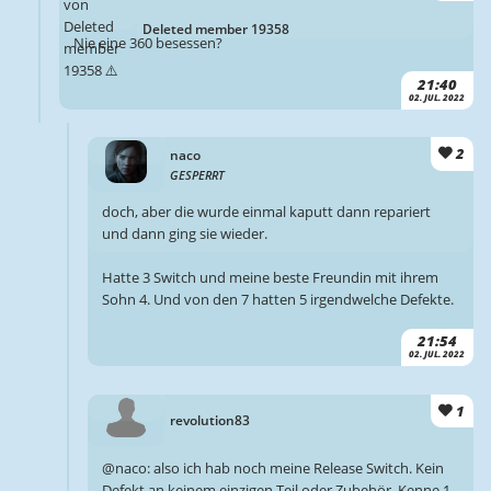
Deleted member 19358
Nie eine 360 besessen?
21:40
02. JUL. 2022
2
naco
GESPERRT
doch, aber die wurde einmal kaputt dann repariert
und dann ging sie wieder.
Hatte 3 Switch und meine beste Freundin mit ihrem
Sohn 4. Und von den 7 hatten 5 irgendwelche Defekte.
21:54
02. JUL. 2022
1
revolution83
@naco: also ich hab noch meine Release Switch. Kein
Defekt an keinem einzigen Teil oder Zubehör. Kenne 1