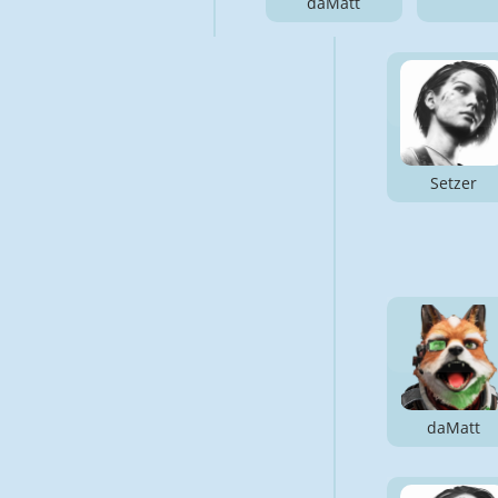
daMatt
Setzer
daMatt