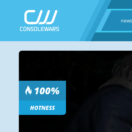
new
100
%
HOTNESS