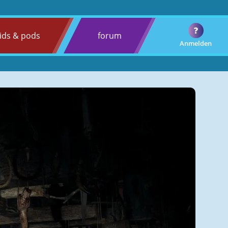
?
ids & pods
forum
Anmelden