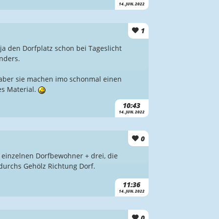
14. JUN. 2022
1
ja den Dorfplatz schon bei Tageslicht
nders.
l aber sie machen imo schonmal einen
es Material.
10:43
14. JUN. 2022
0
 einzelnen Dorfbewohner + drei, die
durchs Gehölz Richtung Dorf.
11:36
14. JUN. 2022
0