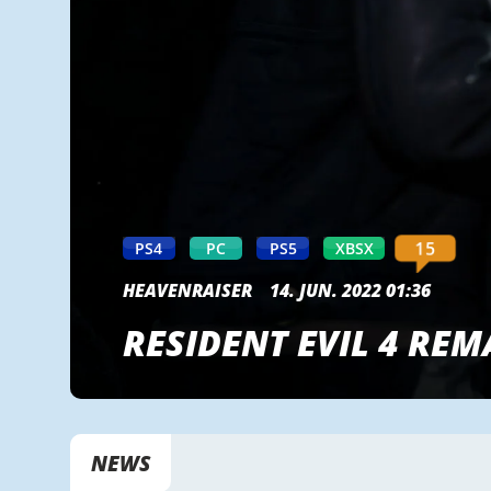
15
PS4
PC
PS5
XBSX
HEAVENRAISER
14. JUN. 2022 01:36
RESIDENT EVIL 4 REM
NEWS