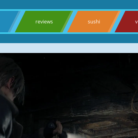
s
reviews
sushi
v