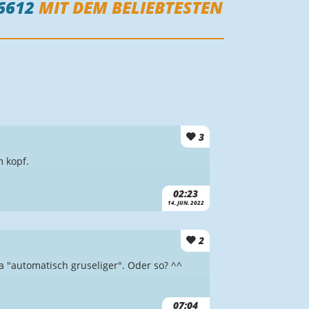
6612
MIT DEM BELIEBTESTEN
3
m kopf.
02:23
14. JUN. 2022
2
 ja "automatisch gruseliger". Oder so? ^^
07:04