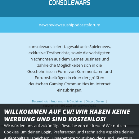
news
reviews
sushi
podcasts
forum
consolewars liefert tagesaktuelle Spielenews,
exklusive Testberichte, sowie die wichtigsten
Nachrichten aus dem Games Business und
zahlreiche Möglichkeiten sich in die
Geschehnisse in Form von Kommentaren und
Forumsbeiträgen in einer der größten
deutschen Gaming Communities im Internet
einzubringen.
Datenschutz
|
Impressum & Disclaimer
|
Discord Server
|
copyright © 1999-2026
consolewars V2.82
WILLKOMMEN AUF CW! WIR HABEN KEINE
WERBUNG UND SIND KOSTENLOS!
Wir würden uns auf zukünftige Besuche von dir freuen! Wir nutzen
Cookies, um deinen Login, Präferenzen und technische Aspekte deines
Aufenthalts zu speichern. Eingebettete Youtube-Videos und Tweets in