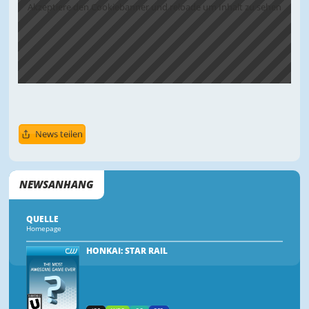
Akzeptiere den Cookiebanner und reloade um Inhalt zu sehen
News teilen
NEWSANHANG
QUELLE
Homepage
HONKAI: STAR RAIL