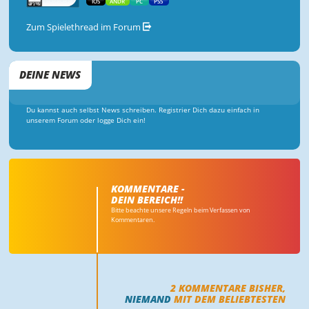
IOS
ANDR
PC
PS5
Zum Spielethread im Forum
DEINE NEWS
Du kannst auch selbst News schreiben. Registrier Dich dazu einfach in
unserem Forum oder logge Dich ein!
KOMMENTARE -
DEIN BEREICH!!
Bitte beachte unsere Regeln beim Verfassen von
Kommentaren.
2
KOMMENTARE BISHER,
NIEMAND
MIT DEM BELIEBTESTEN