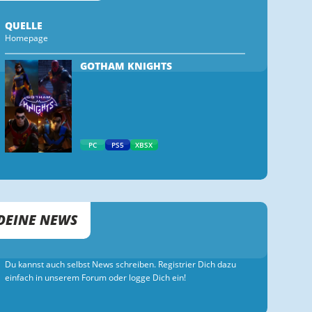
QUELLE
Homepage
GOTHAM KNIGHTS
PC
PS5
XBSX
DEINE NEWS
Du kannst auch selbst News schreiben. Registrier Dich dazu
einfach in unserem Forum oder logge Dich ein!