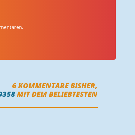
mmentaren.
6
KOMMENTARE BISHER,
9358
MIT DEM BELIEBTESTEN