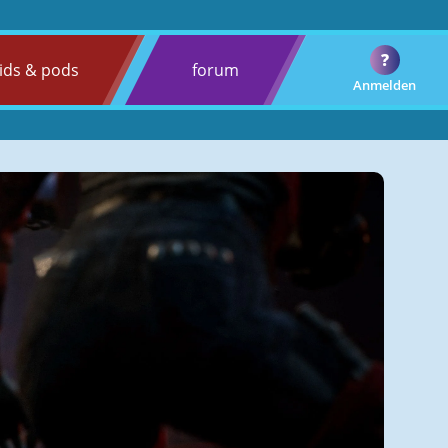
?
ids & pods
forum
Anmelden