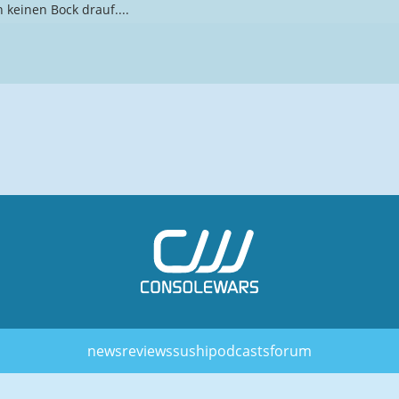
keinen Bock drauf....
news
reviews
sushi
podcasts
forum