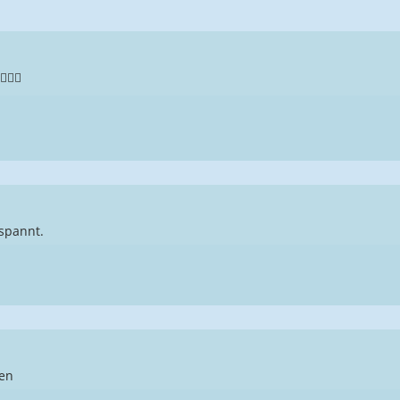
‍♂️
spannt.
en