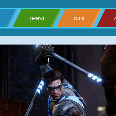
s
reviews
sushi
v