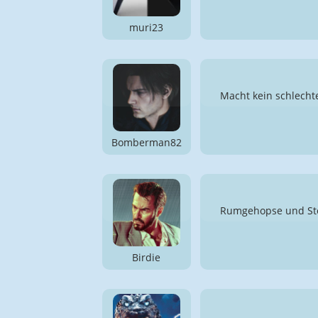
muri23
Macht kein schlecht
Bomberman82
Rumgehopse und Stö
Birdie