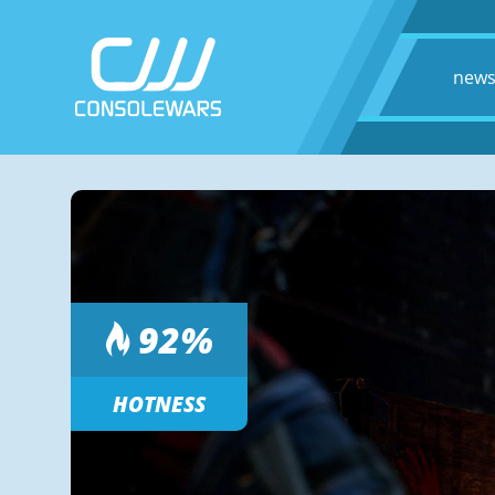
new
92
%
HOTNESS