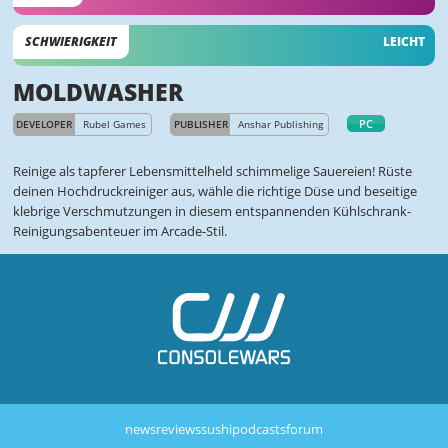
SCHWIERIGKEIT
LEICHT
MOLDWASHER
PC
DEVELOPER
Rubel Games
PUBLISHER
Anshar Publishing
Reinige als tapferer Lebensmittelheld schimmelige Sauereien! Rüste
deinen Hochdruckreiniger aus, wähle die richtige Düse und beseitige
klebrige Verschmutzungen in diesem entspannenden Kühlschrank-
Reinigungsabenteuer im Arcade-Stil.
news
reviews
sushi
podcasts
forum