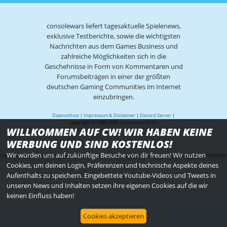
consolewars liefert tagesaktuelle Spielenews,
exklusive Testberichte, sowie die wichtigsten
Nachrichten aus dem Games Business und
zahlreiche Möglichkeiten sich in die
Geschehnisse in Form von Kommentaren und
Forumsbeiträgen in einer der größten
deutschen Gaming Communities im Internet
einzubringen.
Datenschutz
|
Impressum & Disclaimer
|
Discord Server
|
copyright © 1999-2026
consolewars V2.82
WILLKOMMEN AUF CW! WIR HABEN KEINE
WERBUNG UND SIND KOSTENLOS!
Wir würden uns auf zukünftige Besuche von dir freuen! Wir nutzen
Cookies, um deinen Login, Präferenzen und technische Aspekte deines
Aufenthalts zu speichern. Eingebettete Youtube-Videos und Tweets in
unseren News und Inhalten setzen ihre eigenen Cookies auf die wir
keinen Einfluss haben!
Cookies akzeptieren