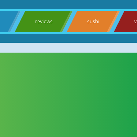
s
reviews
sushi
v