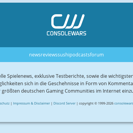
news
reviews
sushi
podcasts
forum
elle Spielenews, exklusive Testberichte, sowie die wichtig
glichkeiten sich in die Geschehnisse in Form von Komment
r größten deutschen Gaming Communities im Internet einz
schutz
|
Impressum & Disclaimer
|
Discord Server
| copyright © 1999-2026
consolewars