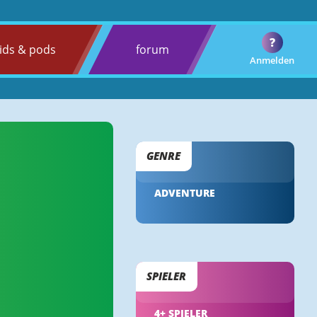
?
ids & pods
forum
Anmelden
GENRE
ADVENTURE
SPIELER
4+ SPIELER