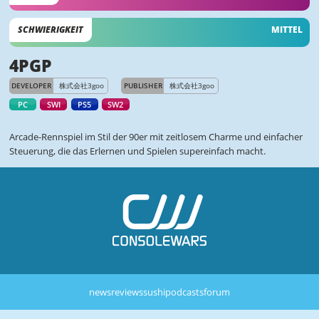
SCHWIERIGKEIT
MITTEL
4PGP
DEVELOPER
株式会社3goo
PUBLISHER
株式会社3goo
PC
SWI
PS5
SW2
Arcade-Rennspiel im Stil der 90er mit zeitlosem Charme und einfacher
Steuerung, die das Erlernen und Spielen supereinfach macht.
news
reviews
sushi
podcasts
forum