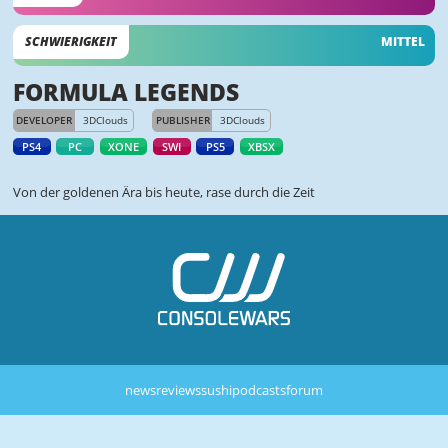
SCHWIERIGKEIT
MITTEL
FORMULA LEGENDS
DEVELOPER
3DClouds
PUBLISHER
3DClouds
PS4
PC
XONE
SWI
PS5
XBSX
Von der goldenen Ära bis heute, rase durch die Zeit
news
reviews
sushi
podcasts
forum