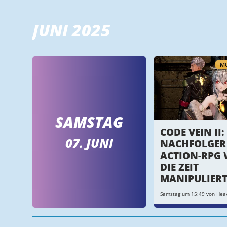
JUNI 2025
MU
SAMSTAG
CODE VEIN II:
07. JUNI
NACHFOLGER
ACTION-RPG 
DIE ZEIT
MANIPULIER
Samstag um 15:49 von Hea