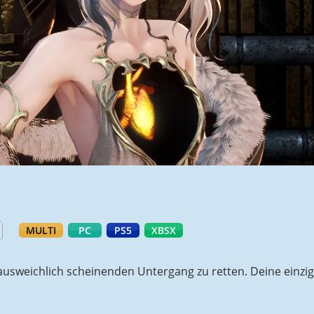
MULTI
PC
PS5
XBSX
unausweichlich scheinenden Untergang zu retten. Deine einz