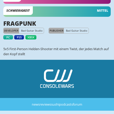
SCHWIERIGKEIT
MITTEL
FRAGPUNK
DEVELOPER
Bad Guitar Studio
PUBLISHER
Bad Guitar Studio
PC
PS5
XBSX
5v5 First-Person Helden-Shooter mit einem Twist, der jedes Match auf
den Kopf stellt
news
reviews
sushi
podcasts
forum