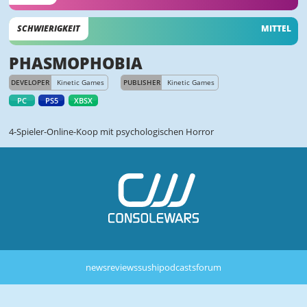
SCHWIERIGKEIT
MITTEL
PHASMOPHOBIA
DEVELOPER
Kinetic Games
PUBLISHER
Kinetic Games
PC
PS5
XBSX
4-Spieler-Online-Koop mit psychologischen Horror
news
reviews
sushi
podcasts
forum