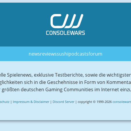
news
reviews
sushi
podcasts
forum
elle Spielenews, exklusive Testberichte, sowie die wichtig
glichkeiten sich in die Geschehnisse in Form von Komment
r größten deutschen Gaming Communities im Internet einz
schutz
|
Impressum & Disclaimer
|
Discord Server
| copyright © 1999-2026
consolewars