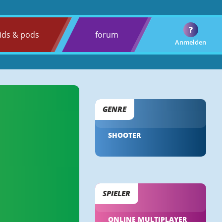
?
ids & pods
forum
Anmelden
GENRE
SHOOTER
SPIELER
ONLINE MULTIPLAYER