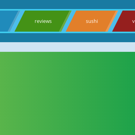
s
reviews
sushi
v