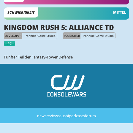
SCHWIERIGKEIT
MITTEL
KINGDOM RUSH 5: ALLIANCE TD
DEVELOPER
Ironhide Game Studio
PUBLISHER
Ironhide Game Studio
PC
Fünfter Teil der Fantasy-Tower Defense
news
reviews
sushi
podcasts
forum