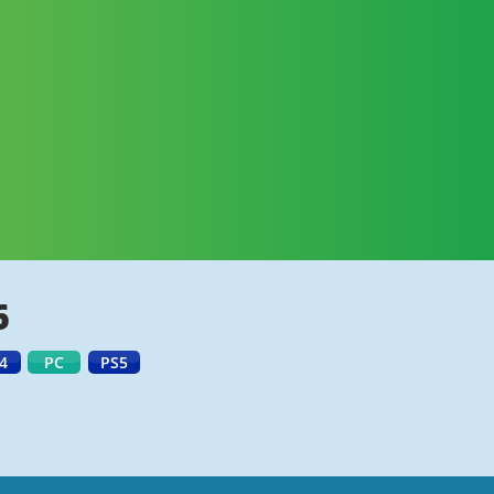
6
4
PC
PS5