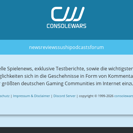
news
reviews
sushi
podcasts
forum
elle Spielenews, exklusive Testberichte, sowie die wichtig
glichkeiten sich in die Geschehnisse in Form von Komment
r größten deutschen Gaming Communities im Internet einz
schutz
|
Impressum & Disclaimer
|
Discord Server
| copyright © 1999-2026
consolewars