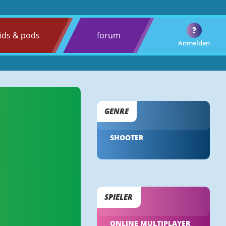
?
ids & pods
forum
Anmelden
GENRE
SHOOTER
SPIELER
ONLINE MULTIPLAYER