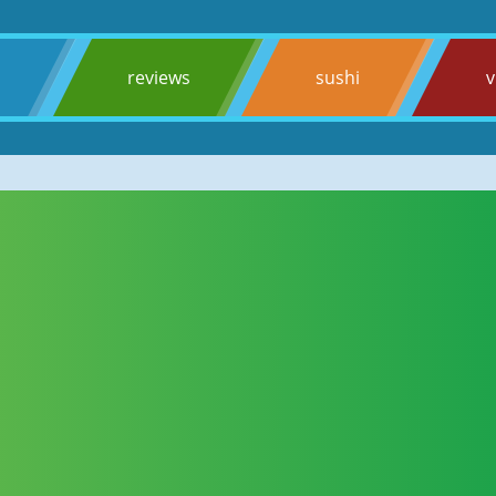
s
reviews
sushi
v