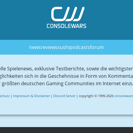
news
reviews
sushi
podcasts
forum
elle Spielenews, exklusive Testberichte, sowie die wichtig
glichkeiten sich in die Geschehnisse in Form von Komment
r größten deutschen Gaming Communities im Internet einz
schutz
|
Impressum & Disclaimer
|
Discord Server
| copyright © 1999-2026
consolewars