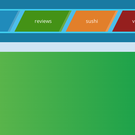
s
reviews
sushi
v