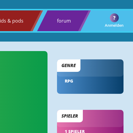
?
ids & pods
forum
Anmelden
GENRE
RPG
SPIELER
1 SPIELER