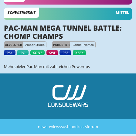
SCHWIERIGKEIT
MITTEL
PAC-MAN MEGA TUNNEL BATTLE:
CHOMP CHAMPS
DEVELOPER
Amber Studio
PUBLISHER
Bandai Namco
PS4
PC
XONE
SWI
PS5
XBSX
Mehrspieler Pac-Man mit zahlreichen Powerups
news
reviews
sushi
podcasts
forum