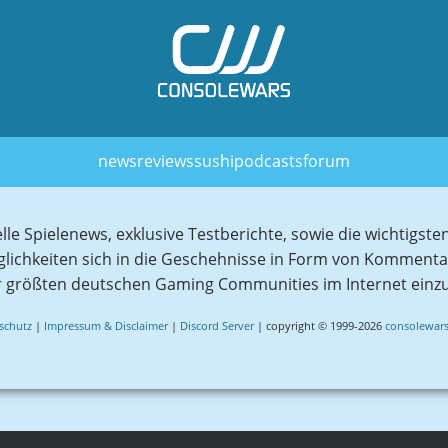
news
reviews
sushi
podcasts
forum
elle Spielenews, exklusive Testberichte, sowie die wichtig
glichkeiten sich in die Geschehnisse in Form von Komment
r größten deutschen Gaming Communities im Internet einz
schutz
|
Impressum & Disclaimer
|
Discord Server
| copyright © 1999-2026
consolewars