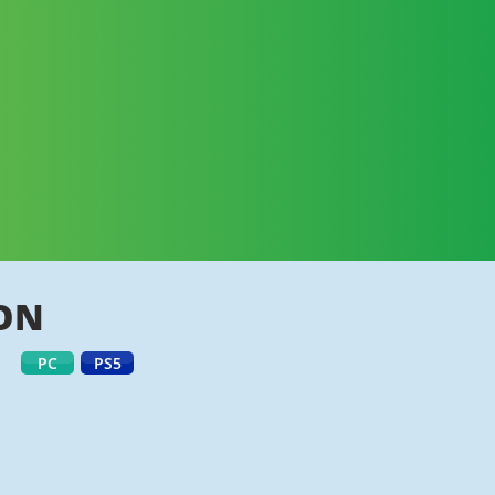
ION
PC
PS5