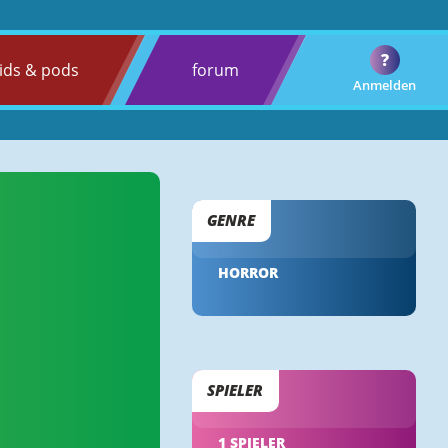
?
ids & pods
forum
Anmelden
GENRE
HORROR
SPIELER
1 SPIELER