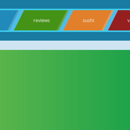
s
reviews
sushi
v