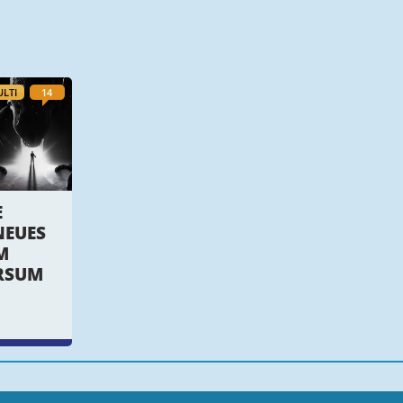
LTI
14
E
NEUES
M
RSUM