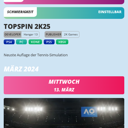
SCHWIERIGKEIT
EINSTELLBAR
TOPSPIN 2K25
DEVELOPER
Hangar 13
PUBLISHER
2K Games
PS4
PC
XONE
PS5
XBSX
Neuste Auflage der Tennis-Simulation
MÄRZ 2024
MITTWOCH
13. MÄRZ