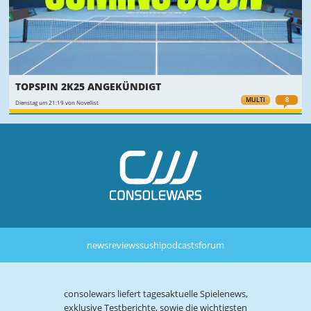
TOPSPIN 2K25 ANGEKÜNDIGT
MULTI
8
Dienstag um 21:19 von Novellist
news
reviews
sushi
podcasts
forum
consolewars liefert tagesaktuelle Spielenews,
exklusive Testberichte, sowie die wichtigsten