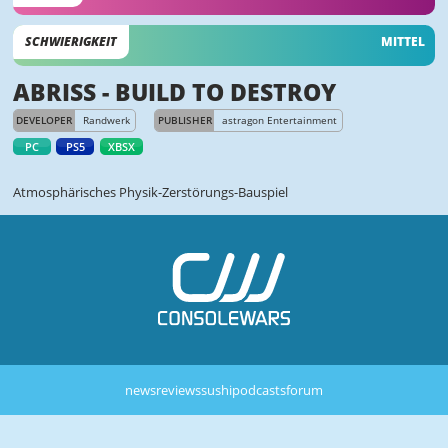
SCHWIERIGKEIT
MITTEL
ABRISS - BUILD TO DESTROY
DEVELOPER
Randwerk
PUBLISHER
astragon Entertainment
PC
PS5
XBSX
Atmosphärisches Physik-Zerstörungs-Bauspiel
news
reviews
sushi
podcasts
forum