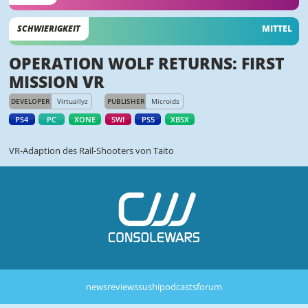
SCHWIERIGKEIT
MITTEL
OPERATION WOLF RETURNS: FIRST
MISSION VR
DEVELOPER
Virtuallyz
PUBLISHER
Microids
PS4
PC
XONE
SWI
PS5
XBSX
VR-Adaption des Rail-Shooters von Taito
news
reviews
sushi
podcasts
forum