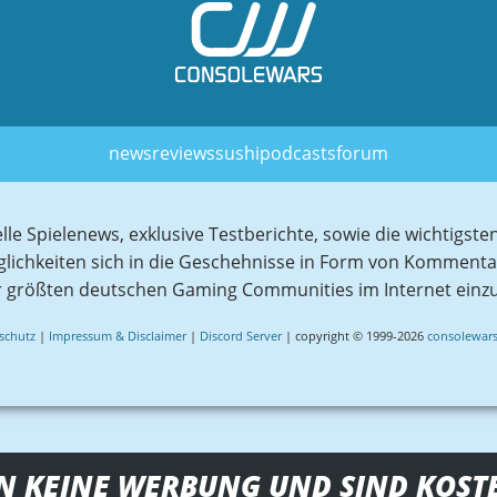
news
reviews
sushi
podcasts
forum
elle Spielenews, exklusive Testberichte, sowie die wichtig
glichkeiten sich in die Geschehnisse in Form von Komment
r größten deutschen Gaming Communities im Internet einz
schutz
|
Impressum & Disclaimer
|
Discord Server
| copyright © 1999-2026
consolewars
N KEINE WERBUNG UND SIND KOST