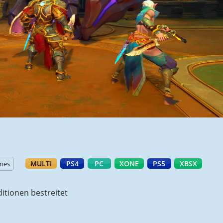
MULTI
PS4
PC
XONE
PS5
XBSX
emes
tionen bestreitet