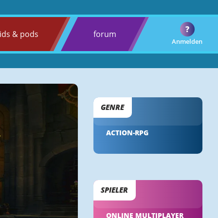
?
ids & pods
forum
Anmelden
GENRE
ACTION-RPG
SPIELER
ONLINE MULTIPLAYER