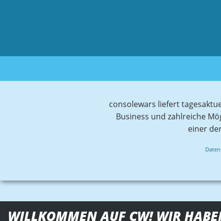
consolewars liefert tagesaktu
Business und zahlreiche Mö
einer de
Daten
WILLKOMMEN AUF CW! WIR HABE