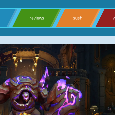
s
reviews
sushi
v