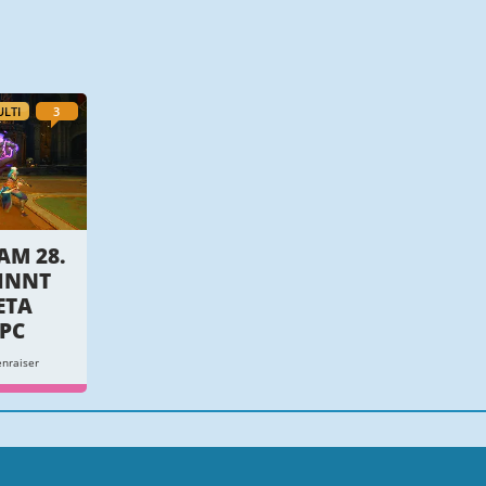
LTI
3
AM 28.
INNT
ETA
 PC
nraiser