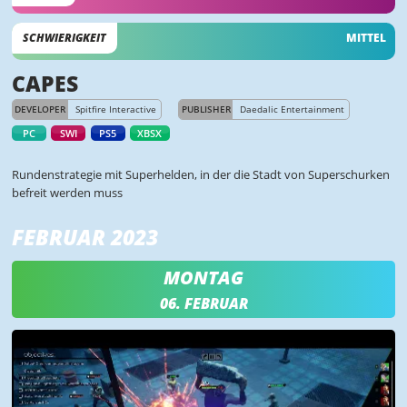
SCHWIERIGKEIT
MITTEL
CAPES
DEVELOPER
Spitfire Interactive
PUBLISHER
Daedalic Entertainment
PC
SWI
PS5
XBSX
Rundenstrategie mit Superhelden, in der die Stadt von Superschurken
befreit werden muss
FEBRUAR 2023
MONTAG
06. FEBRUAR